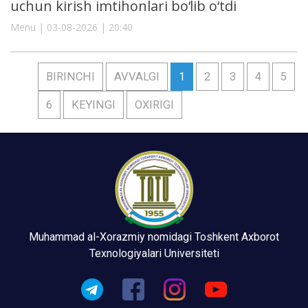
uchun kirish imtihonlari bo‘lib o‘tdi
Menu | 03-08-2026 | 20:40
BIRINCHI
AVVALGI
1
2
3
4
5
6
KEYINGI
OXIRIGI
Muhammad al-Xorazmiy nomidagi Toshkent Axborot
Texnologiyalari Universiteti