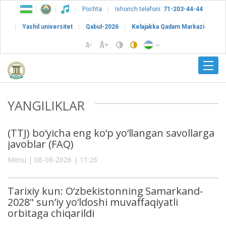
Pochta
Ishonch telefoni:
71-203-44-44
Yashil universitet
Qabul-2026
Kelajakka Qadam Markazi
YANGILIKLAR
(TTJ) bo‘yicha eng ko‘p yo‘llangan savollarga
javoblar (FAQ)
Menu | 08-08-2026 | 11:26
Tarixiy kun: O‘zbekistonning Samarkand-
2028" sun’iy yo‘ldoshi muvaffaqiyatli
orbitaga chiqarildi