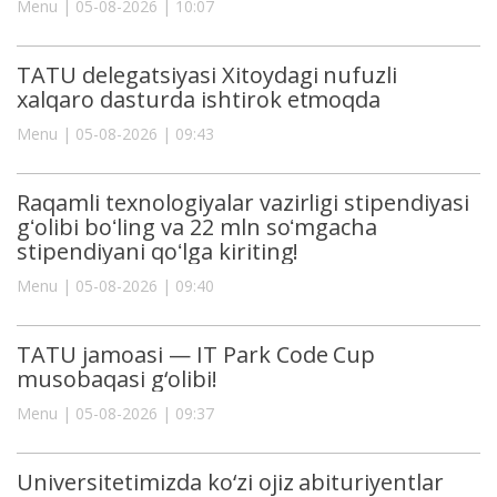
Menu | 05-08-2026 | 10:07
TATU delegatsiyasi Xitoydagi nufuzli
xalqaro dasturda ishtirok etmoqda
Menu | 05-08-2026 | 09:43
Raqamli texnologiyalar vazirligi stipendiyasi
gʻolibi boʻling va 22 mln soʻmgacha
stipendiyani qoʻlga kiriting!
Menu | 05-08-2026 | 09:40
TATU jamoasi — IT Park Code Cup
musobaqasi g‘olibi!
Menu | 05-08-2026 | 09:37
Universitetimizda ko‘zi ojiz abituriyentlar