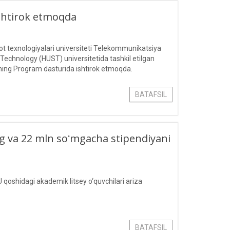
ishtirok etmoqda
 texnologiyalari universiteti Telekommunikatsiya
 Technology (HUST) universitetida tashkil etilgan
ing Program dasturida ishtirok etmoqda.
BATAFSIL
ling va 22 mln soʻmgacha stipendiyani
 qoshidagi akademik litsey o‘quvchilari ariza
BATAFSIL