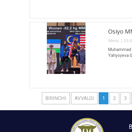
Osiyo MM
Menu | 03-0
Muhammad al-
Yahyoyeva Gu
BIRINCHI
AVVALGI
1
2
3
B