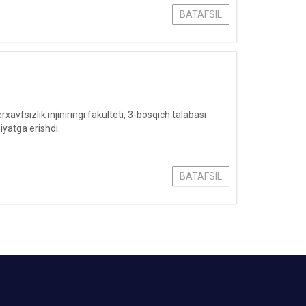
BATAFSIL
fsizlik injiniringi fakulteti, 3-bosqich talabasi
yatga erishdi.
BATAFSIL