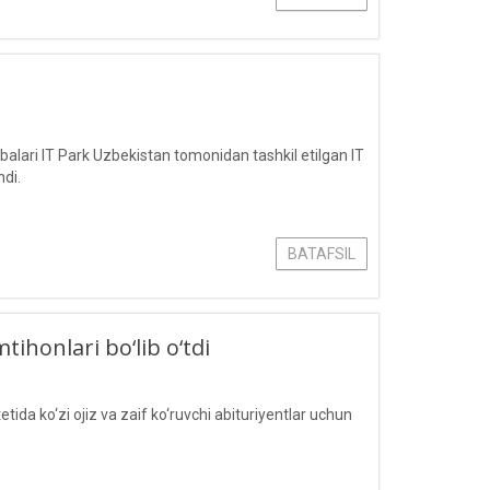
lari IT Park Uzbekistan tomonidan tashkil etilgan IT
hdi.
BATAFSIL
tihonlari bo‘lib o‘tdi
a ko‘zi ojiz va zaif ko‘ruvchi abituriyentlar uchun