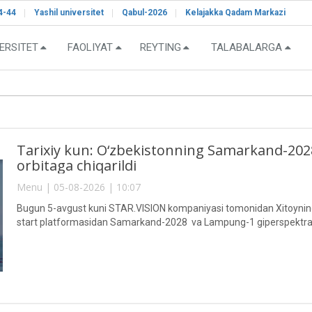
4-44
Yashil universitet
Qabul-2026
Kelajakka Qadam Markazi
ERSITET
FAOLIYAT
REYTING
TALABALARGA
Tarixiy kun: O‘zbekistonning Samarkand-2028"
orbitaga chiqarildi
Menu | 05-08-2026 | 10:07
Bugun 5-avgust kuni STAR.VISION kompaniyasi tomonidan Xitoyning 
start platformasidan Samarkand-2028 va Lampung-1 giperspektral sun