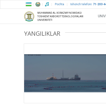
Pochta
Ishonch telefoni:
71-203-4
MUHAMMAD AL-XORAZMIY NOMIDAGI
UNIV
TOSHKENT AXBOROT TEXNOLOGIYALARI
UNIVERSITETI
YANGILIKLAR