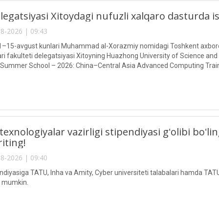
egatsiyasi Xitoydagi nufuzli xalqaro dasturda 
8-2026 | 09:43
g 1–15-avgust kunlari Muhammad al-Xorazmiy nomidagi Toshkent axborot
ari fakulteti delegatsiyasi Xitoyning Huazhong University of Science and
 Summer School – 2026: China–Central Asia Advanced Computing Train
texnologiyalar vazirligi stipendiyasi gʻolibi boʻ
riting!
8-2026 | 09:40
endiyasiga TATU, Inha va Amity, Cyber universiteti talabalari hamda TATU
ri mumkin.