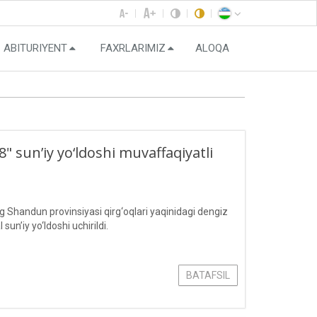
ABITURIYENT
FAXRLARIMIZ
ALOQA
 sun’iy yo‘ldoshi muvaffaqiyatli
Shandun provinsiyasi qirg‘oqlari yaqinidagi dengiz
’iy yo‘ldoshi uchirildi.
BATAFSIL