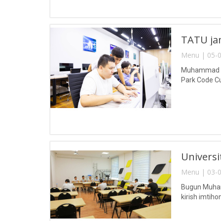
TATU jam
Menu | 05-0
Muhammad al-
Park Code Cup
Universit
Menu | 03-0
Bugun Muhamm
kirish imtihonl