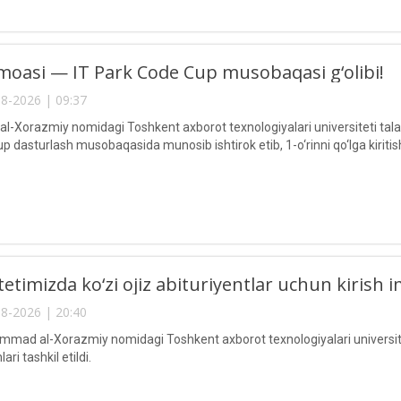
oasi — IT Park Code Cup musobaqasi g‘olibi!
8-2026 | 09:37
Xorazmiy nomidagi Toshkent axborot texnologiyalari universiteti talaba
 dasturlash musobaqasida munosib ishtirok etib, 1-o‘rinni qo‘lga kiritis
etimizda ko‘zi ojiz abituriyentlar uchun kirish im
8-2026 | 20:40
ad al-Xorazmiy nomidagi Toshkent axborot texnologiyalari universitetid
ari tashkil etildi.