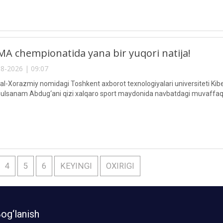
A chempionatida yana bir yuqori natija!
8-2026 | 09:07
Xorazmiy nomidagi Toshkent axborot texnologiyalari universiteti Kiberxav
lsanam Abdug‘ani qizi xalqaro sport maydonida navbatdagi muvaffaqi
4
5
6
KEYINGI
OXIRIGI
og‘lanish