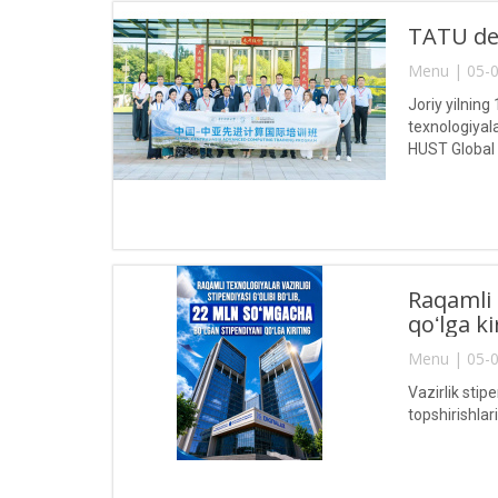
TATU del
Menu | 05-0
Joriy yilnin
texnologiyal
HUST Global
Raqamli 
qoʻlga ki
Menu | 05-0
Vazirlik stip
topshirishla