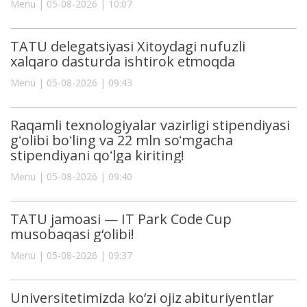
Menu | 05-08-2026 | 10:07
TATU delegatsiyasi Xitoydagi nufuzli
xalqaro dasturda ishtirok etmoqda
Menu | 05-08-2026 | 09:43
Raqamli texnologiyalar vazirligi stipendiyasi
gʻolibi boʻling va 22 mln soʻmgacha
stipendiyani qoʻlga kiriting!
Menu | 05-08-2026 | 09:40
TATU jamoasi — IT Park Code Cup
musobaqasi g‘olibi!
Menu | 05-08-2026 | 09:37
Universitetimizda ko‘zi ojiz abituriyentlar