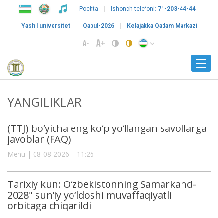
Pochta
Ishonch telefoni:
71-203-44-44
Yashil universitet
Qabul-2026
Kelajakka Qadam Markazi
YANGILIKLAR
(TTJ) bo‘yicha eng ko‘p yo‘llangan savollarga
javoblar (FAQ)
Menu | 08-08-2026 | 11:26
Tarixiy kun: O‘zbekistonning Samarkand-
2028" sun’iy yo‘ldoshi muvaffaqiyatli
orbitaga chiqarildi