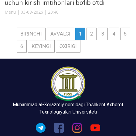
uchun kirish imtihonlari bo‘lib o‘tdi
Menu | 03-08-2026 | 20:40
BIRINCHI
AVVALGI
1
2
3
4
5
6
KEYINGI
OXIRIGI
Muhammad al-Xorazmiy nomidagi Toshkent Axborot
Texnologiyalari Universiteti