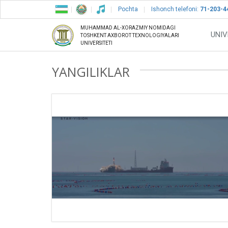
Pochta
Ishonch telefoni:
71-203-4
MUHAMMAD AL-XORAZMIY NOMIDAGI
UNIV
TOSHKENT AXBOROT TEXNOLOGIYALARI
UNIVERSITETI
YANGILIKLAR