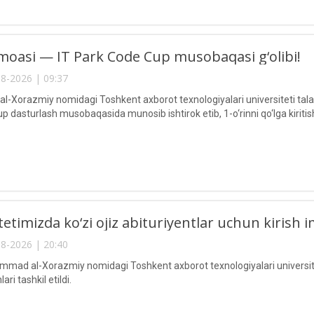
oasi — IT Park Code Cup musobaqasi g‘olibi!
8-2026 | 09:37
Xorazmiy nomidagi Toshkent axborot texnologiyalari universiteti talaba
 dasturlash musobaqasida munosib ishtirok etib, 1-o‘rinni qo‘lga kiritis
etimizda ko‘zi ojiz abituriyentlar uchun kirish im
8-2026 | 20:40
ad al-Xorazmiy nomidagi Toshkent axborot texnologiyalari universitetid
ari tashkil etildi.