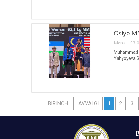
Osiyo MM
Menu | 03-0
Muhammad al-
Yahyoyeva Gu
BIRINCHI
AVVALGI
1
2
3
B