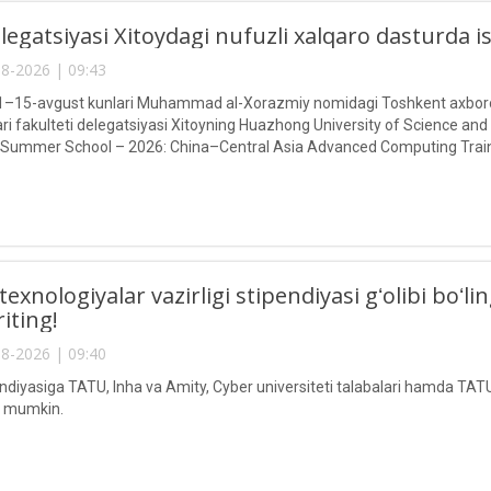
egatsiyasi Xitoydagi nufuzli xalqaro dasturda 
8-2026 | 09:43
g 1–15-avgust kunlari Muhammad al-Xorazmiy nomidagi Toshkent axborot
ari fakulteti delegatsiyasi Xitoyning Huazhong University of Science and
 Summer School – 2026: China–Central Asia Advanced Computing Train
texnologiyalar vazirligi stipendiyasi gʻolibi boʻ
riting!
8-2026 | 09:40
endiyasiga TATU, Inha va Amity, Cyber universiteti talabalari hamda TATU
ri mumkin.