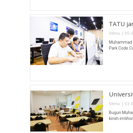
TATU jam
Menu | 05-0
Muhammad al-
Park Code Cup
Universit
Menu | 03-0
Bugun Muhamm
kirish imtihonl