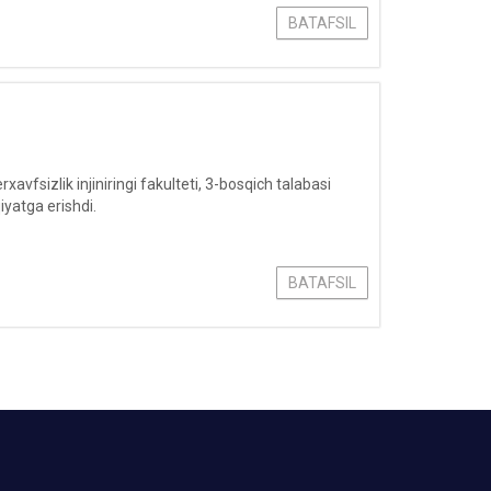
BATAFSIL
fsizlik injiniringi fakulteti, 3-bosqich talabasi
yatga erishdi.
BATAFSIL