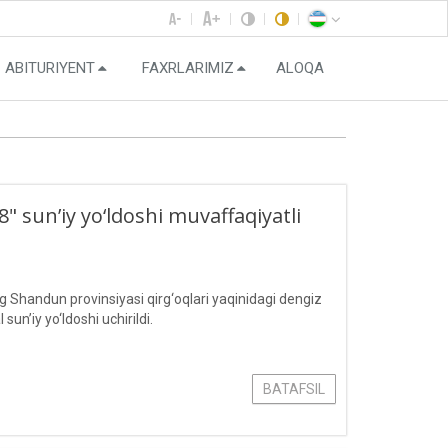
ABITURIYENT
FAXRLARIMIZ
ALOQA
 sun’iy yo‘ldoshi muvaffaqiyatli
Shandun provinsiyasi qirg‘oqlari yaqinidagi dengiz
’iy yo‘ldoshi uchirildi.
BATAFSIL