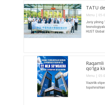
TATU del
Menu | 05-0
Joriy yilnin
texnologiyal
HUST Global
Raqamli 
qoʻlga ki
Menu | 05-0
Vazirlik stip
topshirishla