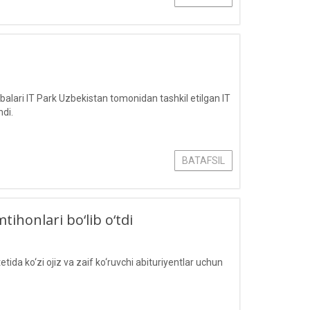
lari IT Park Uzbekistan tomonidan tashkil etilgan IT
hdi.
BATAFSIL
tihonlari bo‘lib o‘tdi
a ko‘zi ojiz va zaif ko‘ruvchi abituriyentlar uchun