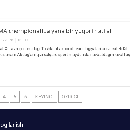
A chempionatida yana bir yuqori natija!
8-2026 | 09:07
Xorazmiy nomidagi Toshkent axborot texnologiyalari universiteti Kiberxav
lsanam Abdug‘ani qizi xalqaro sport maydonida navbatdagi muvaffaqi
4
5
6
KEYINGI
OXIRIGI
og‘lanish