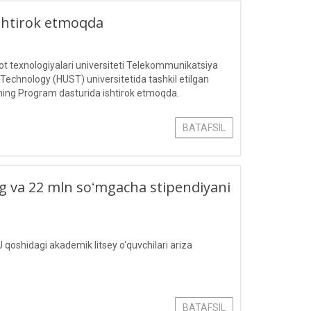
ishtirok etmoqda
 texnologiyalari universiteti Telekommunikatsiya
 Technology (HUST) universitetida tashkil etilgan
ing Program dasturida ishtirok etmoqda.
BATAFSIL
ling va 22 mln soʻmgacha stipendiyani
 qoshidagi akademik litsey o‘quvchilari ariza
BATAFSIL