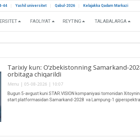
4-44
Yashil universitet
Qabul-2026
Kelajakka Qadam Markazi
ERSITET
FAOLIYAT
REYTING
TALABALARGA
Tarixiy kun: O‘zbekistonning Samarkand-2028"
orbitaga chiqarildi
Menu | 05-08-2026 | 10:07
Bugun 5-avgust kuni STAR.VISION kompaniyasi tomonidan Xitoyning 
start platformasidan Samarkand-2028 va Lampung-1 giperspektral sun