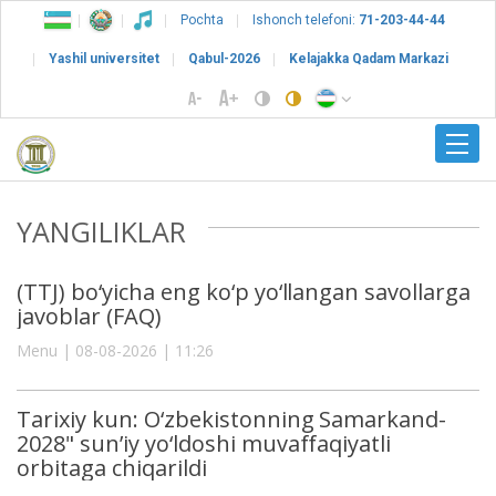
Pochta
Ishonch telefoni:
71-203-44-44
Yashil universitet
Qabul-2026
Kelajakka Qadam Markazi
YANGILIKLAR
(TTJ) bo‘yicha eng ko‘p yo‘llangan savollarga
javoblar (FAQ)
Menu | 08-08-2026 | 11:26
Tarixiy kun: O‘zbekistonning Samarkand-
2028" sun’iy yo‘ldoshi muvaffaqiyatli
orbitaga chiqarildi