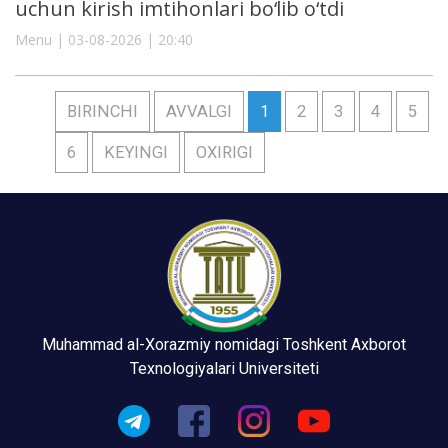
uchun kirish imtihonlari bo‘lib o‘tdi
Menu | 03-08-2026 | 20:40
BIRINCHI
AVVALGI
1
2
3
4
5
6
KEYINGI
OXIRIGI
Muhammad al-Xorazmiy nomidagi Toshkent Axborot
Texnologiyalari Universiteti