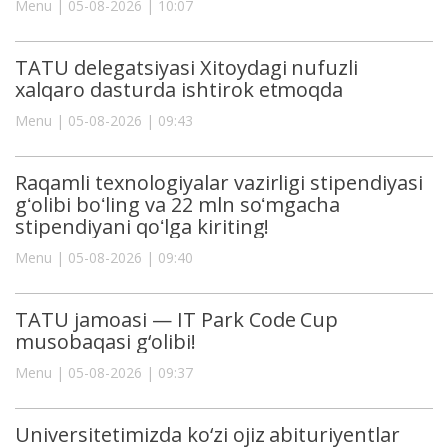
Menu | 05-08-2026 | 10:07
TATU delegatsiyasi Xitoydagi nufuzli
xalqaro dasturda ishtirok etmoqda
Menu | 05-08-2026 | 09:43
Raqamli texnologiyalar vazirligi stipendiyasi
gʻolibi boʻling va 22 mln soʻmgacha
stipendiyani qoʻlga kiriting!
Menu | 05-08-2026 | 09:40
TATU jamoasi — IT Park Code Cup
musobaqasi g‘olibi!
Menu | 05-08-2026 | 09:37
Universitetimizda ko‘zi ojiz abituriyentlar