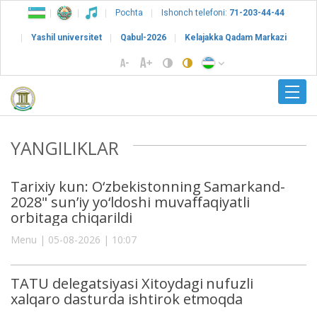
Pochta
Ishonch telefoni:
71-203-44-44
Yashil universitet
Qabul-2026
Kelajakka Qadam Markazi
YANGILIKLAR
Tarixiy kun: O‘zbekistonning Samarkand-
2028" sun’iy yo‘ldoshi muvaffaqiyatli
orbitaga chiqarildi
Menu | 05-08-2026 | 10:07
TATU delegatsiyasi Xitoydagi nufuzli
xalqaro dasturda ishtirok etmoqda