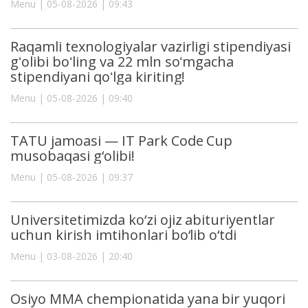
Menu | 05-08-2026 | 09:43
Raqamli texnologiyalar vazirligi stipendiyasi
gʻolibi boʻling va 22 mln soʻmgacha
stipendiyani qoʻlga kiriting!
Menu | 05-08-2026 | 09:40
TATU jamoasi — IT Park Code Cup
musobaqasi g‘olibi!
Menu | 05-08-2026 | 09:37
Universitetimizda ko‘zi ojiz abituriyentlar
uchun kirish imtihonlari bo‘lib o‘tdi
Menu | 03-08-2026 | 20:40
Osiyo MMA chempionatida yana bir yuqori