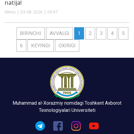
natija!
Menu | 03-08-2026 | 09:07
BIRINCHI
AVVALGI
1
2
3
4
5
6
KEYINGI
OXIRIGI
Muhammad al-Xorazmiy nomidagi Toshkent Axborot
Texnologiyalari Universiteti