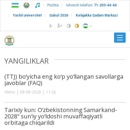
Pochta
Ishonch telefoni:
71-203-44-44
Yashil universitet
Qabul-2026
Kelajakka Qadam Markazi
YANGILIKLAR
(TTJ) bo‘yicha eng ko‘p yo‘llangan savollarga
javoblar (FAQ)
Menu | 08-08-2026 | 11:26
Tarixiy kun: O‘zbekistonning Samarkand-
2028" sun’iy yo‘ldoshi muvaffaqiyatli
orbitaga chiqarildi