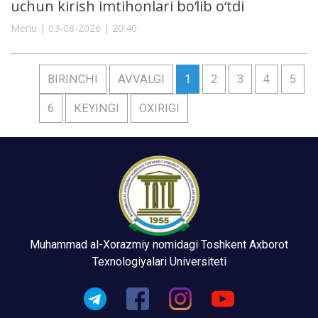
uchun kirish imtihonlari bo‘lib o‘tdi
Menu | 03-08-2026 | 20:40
BIRINCHI
AVVALGI
1
2
3
4
5
6
KEYINGI
OXIRIGI
Muhammad al-Xorazmiy nomidagi Toshkent Axborot
Texnologiyalari Universiteti