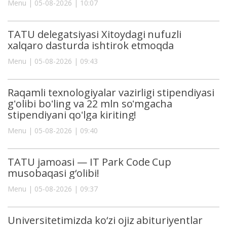
Menu | 05-08-2026 | 10:07
TATU delegatsiyasi Xitoydagi nufuzli
xalqaro dasturda ishtirok etmoqda
Menu | 05-08-2026 | 09:43
Raqamli texnologiyalar vazirligi stipendiyasi
gʻolibi boʻling va 22 mln soʻmgacha
stipendiyani qoʻlga kiriting!
Menu | 05-08-2026 | 09:40
TATU jamoasi — IT Park Code Cup
musobaqasi g‘olibi!
Menu | 05-08-2026 | 09:37
Universitetimizda ko‘zi ojiz abituriyentlar