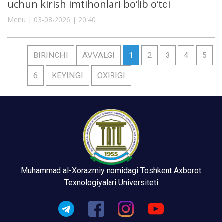
uchun kirish imtihonlari bo‘lib o‘tdi
Menu | 03-08-2026 | 20:40
BIRINCHI
AVVALGI
1
2
3
4
5
6
KEYINGI
OXIRIGI
Muhammad al-Xorazmiy nomidagi Toshkent Axborot
Texnologiyalari Universiteti