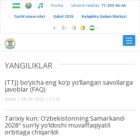
Pochta
Ishonch telefoni:
71-203-44-44
Yashil universitet
Qabul-2026
Kelajakka Qadam Markazi
YANGILIKLAR
(TTJ) bo‘yicha eng ko‘p yo‘llangan savollarga
javoblar (FAQ)
Menu | 08-08-2026 | 11:26
Tarixiy kun: O‘zbekistonning Samarkand-
2028" sun’iy yo‘ldoshi muvaffaqiyatli
orbitaga chiqarildi