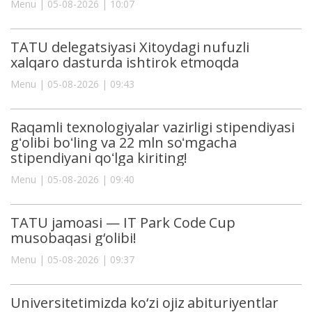
Menu | 05-08-2026 | 10:07
TATU delegatsiyasi Xitoydagi nufuzli
xalqaro dasturda ishtirok etmoqda
Menu | 05-08-2026 | 09:43
Raqamli texnologiyalar vazirligi stipendiyasi
gʻolibi boʻling va 22 mln soʻmgacha
stipendiyani qoʻlga kiriting!
Menu | 05-08-2026 | 09:40
TATU jamoasi — IT Park Code Cup
musobaqasi g‘olibi!
Menu | 05-08-2026 | 09:37
Universitetimizda ko‘zi ojiz abituriyentlar