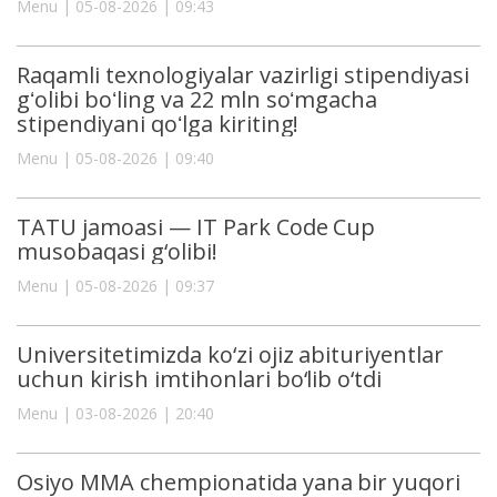
Menu | 05-08-2026 | 09:43
Raqamli texnologiyalar vazirligi stipendiyasi
gʻolibi boʻling va 22 mln soʻmgacha
stipendiyani qoʻlga kiriting!
Menu | 05-08-2026 | 09:40
TATU jamoasi — IT Park Code Cup
musobaqasi g‘olibi!
Menu | 05-08-2026 | 09:37
Universitetimizda ko‘zi ojiz abituriyentlar
uchun kirish imtihonlari bo‘lib o‘tdi
Menu | 03-08-2026 | 20:40
Osiyo MMA chempionatida yana bir yuqori