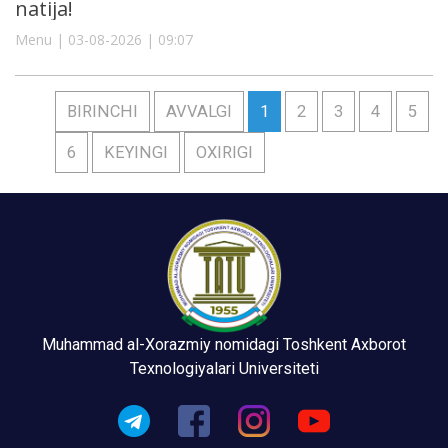
natija!
Menu | 03-08-2026 | 09:07
BIRINCHI
AVVALGI
1
2
3
4
5
6
KEYINGI
OXIRIGI
Muhammad al-Xorazmiy nomidagi Toshkent Axborot
Texnologiyalari Universiteti