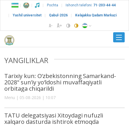
Pochta
Ishonch telefoni:
71-203-44-44
Yashil universitet
Qabul-2026
Kelajakka Qadam Markazi
YANGILIKLAR
Tarixiy kun: O‘zbekistonning Samarkand-
2028" sun’iy yo‘ldoshi muvaffaqiyatli
orbitaga chiqarildi
Menu | 05-08-2026 | 10:07
TATU delegatsiyasi Xitoydagi nufuzli
xalqaro dasturda ishtirok etmoqda