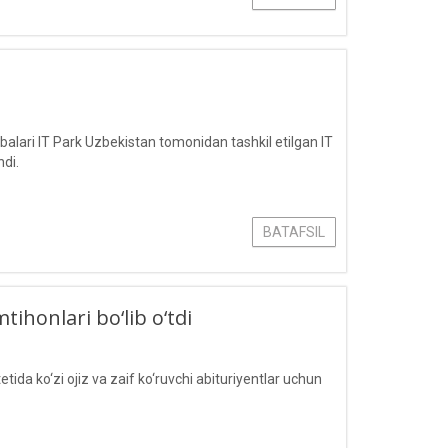
lari IT Park Uzbekistan tomonidan tashkil etilgan IT
hdi.
BATAFSIL
tihonlari bo‘lib o‘tdi
a ko‘zi ojiz va zaif ko‘ruvchi abituriyentlar uchun