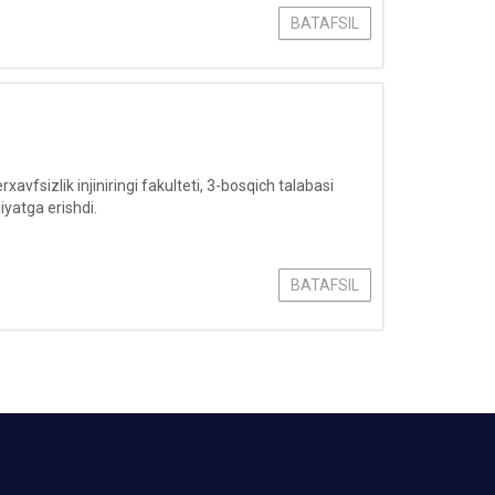
BATAFSIL
fsizlik injiniringi fakulteti, 3-bosqich talabasi
yatga erishdi.
BATAFSIL