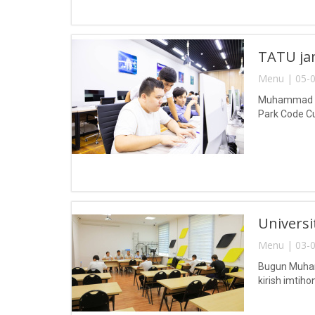
TATU jam
Menu | 05-0
Muhammad al-
Park Code Cup
Universit
Menu | 03-0
Bugun Muhamm
kirish imtihonl