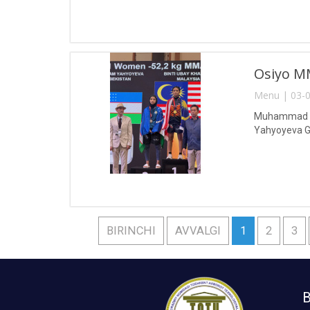
Osiyo MM
Menu | 03-0
Muhammad al-
Yahyoyeva Gu
BIRINCHI
AVVALGI
1
2
3
B