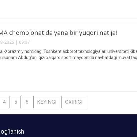
A chempionatida yana bir yuqori natija!
8-2026 | 09:07
Xorazmiy nomidagi Toshkent axborot texnologiyalari universiteti Kiberxav
lsanam Abdug‘ani qizi xalqaro sport maydonida navbatdagi muvaffaqi
4
5
6
KEYINGI
OXIRIGI
og‘lanish