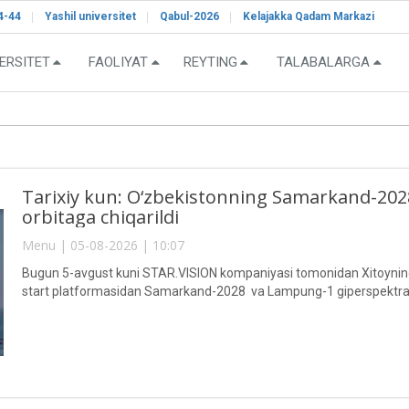
4-44
Yashil universitet
Qabul-2026
Kelajakka Qadam Markazi
ERSITET
FAOLIYAT
REYTING
TALABALARGA
Tarixiy kun: O‘zbekistonning Samarkand-2028"
orbitaga chiqarildi
Menu | 05-08-2026 | 10:07
Bugun 5-avgust kuni STAR.VISION kompaniyasi tomonidan Xitoyning 
start platformasidan Samarkand-2028 va Lampung-1 giperspektral sun