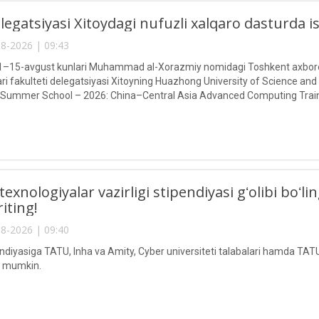
egatsiyasi Xitoydagi nufuzli xalqaro dasturda 
8-2026 | 09:43
g 1–15-avgust kunlari Muhammad al-Xorazmiy nomidagi Toshkent axborot
ari fakulteti delegatsiyasi Xitoyning Huazhong University of Science and
 Summer School – 2026: China–Central Asia Advanced Computing Train
texnologiyalar vazirligi stipendiyasi gʻolibi boʻ
riting!
8-2026 | 09:40
endiyasiga TATU, Inha va Amity, Cyber universiteti talabalari hamda TATU
ri mumkin.