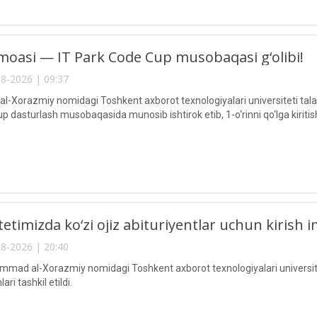
oasi — IT Park Code Cup musobaqasi g‘olibi!
8-2026 | 09:37
Xorazmiy nomidagi Toshkent axborot texnologiyalari universiteti talaba
 dasturlash musobaqasida munosib ishtirok etib, 1-o‘rinni qo‘lga kiritis
etimizda ko‘zi ojiz abituriyentlar uchun kirish im
8-2026 | 20:40
ad al-Xorazmiy nomidagi Toshkent axborot texnologiyalari universitetid
ari tashkil etildi.