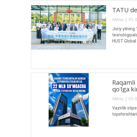
TATU del
Menu | 05-0
Joriy yilnin
texnologiyal
HUST Global
Raqamli 
qoʻlga ki
Menu | 05-0
Vazirlik stip
topshirishla