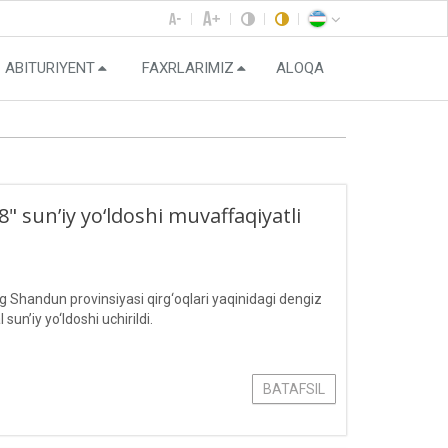
ABITURIYENT
FAXRLARIMIZ
ALOQA
 sun’iy yo‘ldoshi muvaffaqiyatli
Shandun provinsiyasi qirg‘oqlari yaqinidagi dengiz
’iy yo‘ldoshi uchirildi.
BATAFSIL