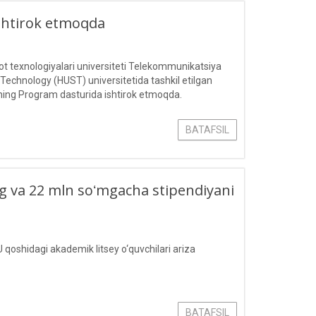
ishtirok etmoqda
 texnologiyalari universiteti Telekommunikatsiya
 Technology (HUST) universitetida tashkil etilgan
ing Program dasturida ishtirok etmoqda.
BATAFSIL
ling va 22 mln soʻmgacha stipendiyani
 qoshidagi akademik litsey o‘quvchilari ariza
BATAFSIL