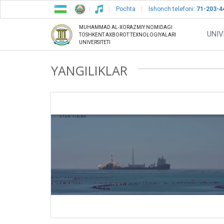
Pochta
Ishonch telefoni:
71-203-4
MUHAMMAD AL-XORAZMIY NOMIDAGI
UNIV
TOSHKENT AXBOROT TEXNOLOGIYALARI
UNIVERSITETI
YANGILIKLAR