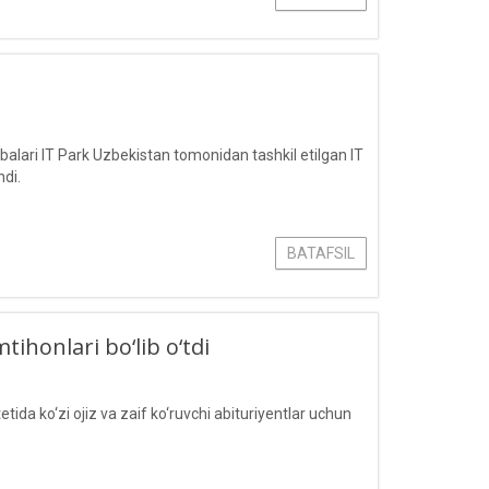
lari IT Park Uzbekistan tomonidan tashkil etilgan IT
hdi.
BATAFSIL
tihonlari bo‘lib o‘tdi
a ko‘zi ojiz va zaif ko‘ruvchi abituriyentlar uchun