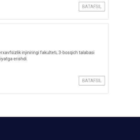
BATAFSIL
fsizlik injiniringi fakulteti, 3-bosqich talabasi
yatga erishdi.
BATAFSIL