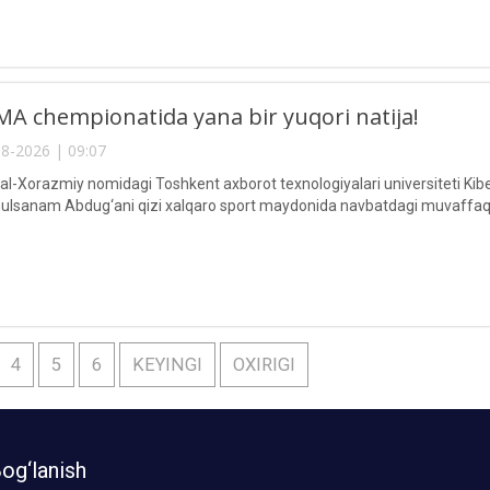
A chempionatida yana bir yuqori natija!
8-2026 | 09:07
Xorazmiy nomidagi Toshkent axborot texnologiyalari universiteti Kiberxav
lsanam Abdug‘ani qizi xalqaro sport maydonida navbatdagi muvaffaqi
4
5
6
KEYINGI
OXIRIGI
og‘lanish