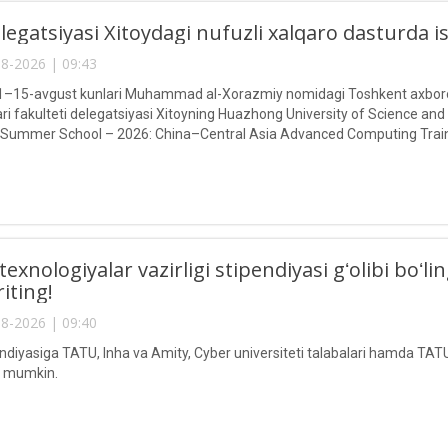
egatsiyasi Xitoydagi nufuzli xalqaro dasturda 
8-2026 | 09:43
g 1–15-avgust kunlari Muhammad al-Xorazmiy nomidagi Toshkent axborot
ari fakulteti delegatsiyasi Xitoyning Huazhong University of Science and
 Summer School – 2026: China–Central Asia Advanced Computing Train
texnologiyalar vazirligi stipendiyasi gʻolibi boʻ
riting!
8-2026 | 09:40
endiyasiga TATU, Inha va Amity, Cyber universiteti talabalari hamda TATU
ri mumkin.