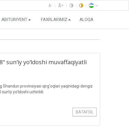
ABITURIYENT
FAXRLARIMIZ
ALOQA
 sun’iy yo‘ldoshi muvaffaqiyatli
Shandun provinsiyasi qirg‘oqlari yaqinidagi dengiz
’iy yo‘ldoshi uchirildi.
BATAFSIL