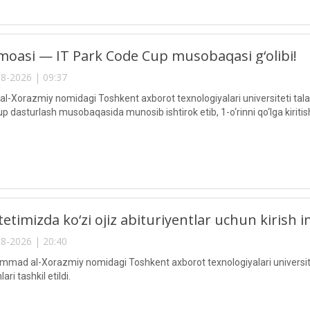
oasi — IT Park Code Cup musobaqasi g‘olibi!
8-2026 | 09:37
Xorazmiy nomidagi Toshkent axborot texnologiyalari universiteti talaba
 dasturlash musobaqasida munosib ishtirok etib, 1-o‘rinni qo‘lga kiritis
etimizda ko‘zi ojiz abituriyentlar uchun kirish im
8-2026 | 20:40
ad al-Xorazmiy nomidagi Toshkent axborot texnologiyalari universitetid
ari tashkil etildi.