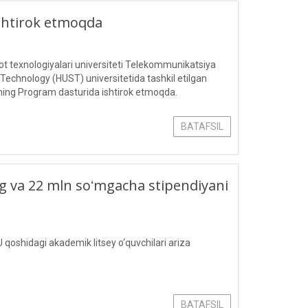
ishtirok etmoqda
 texnologiyalari universiteti Telekommunikatsiya
 Technology (HUST) universitetida tashkil etilgan
ing Program dasturida ishtirok etmoqda.
BATAFSIL
ling va 22 mln soʻmgacha stipendiyani
 qoshidagi akademik litsey o‘quvchilari ariza
BATAFSIL