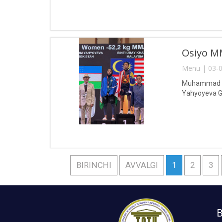
Osiyo MM
Menu | 03-0
Muhammad al-
Yahyoyeva Gu
BIRINCHI
AVVALGI
1
2
3
B