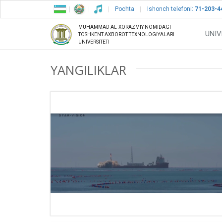
Pochta
Ishonch telefoni:
71-203-4
MUHAMMAD AL-XORAZMIY NOMIDAGI
UNIV
TOSHKENT AXBOROT TEXNOLOGIYALARI
UNIVERSITETI
YANGILIKLAR