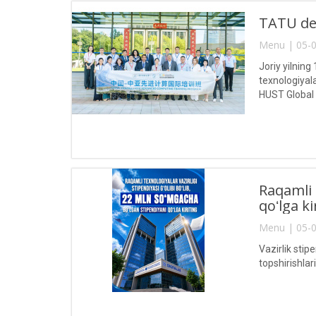
TATU del
Menu | 05-0
Joriy yilnin
texnologiyal
HUST Global
Raqamli 
qoʻlga ki
Menu | 05-0
Vazirlik stip
topshirishla