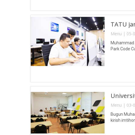
TATU jam
Menu | 05-0
Muhammad al-
Park Code Cup
Universit
Menu | 03-0
Bugun Muhamm
kirish imtihonl