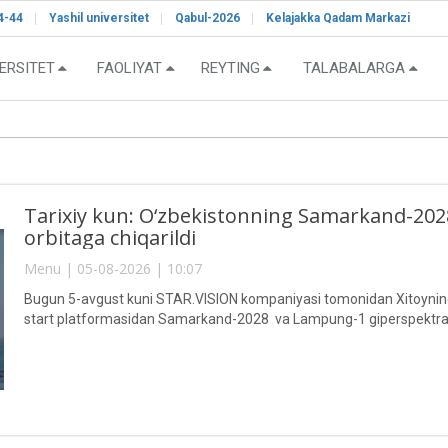
4-44
Yashil universitet
Qabul-2026
Kelajakka Qadam Markazi
ERSITET
FAOLIYAT
REYTING
TALABALARGA
Tarixiy kun: O‘zbekistonning Samarkand-2028"
orbitaga chiqarildi
Menu | 05-08-2026 | 10:07
Bugun 5-avgust kuni STAR.VISION kompaniyasi tomonidan Xitoyning 
start platformasidan Samarkand-2028 va Lampung-1 giperspektral sun