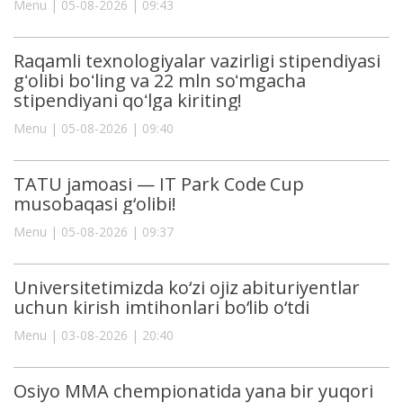
Menu | 05-08-2026 | 09:43
Raqamli texnologiyalar vazirligi stipendiyasi
gʻolibi boʻling va 22 mln soʻmgacha
stipendiyani qoʻlga kiriting!
Menu | 05-08-2026 | 09:40
TATU jamoasi — IT Park Code Cup
musobaqasi g‘olibi!
Menu | 05-08-2026 | 09:37
Universitetimizda ko‘zi ojiz abituriyentlar
uchun kirish imtihonlari bo‘lib o‘tdi
Menu | 03-08-2026 | 20:40
Osiyo MMA chempionatida yana bir yuqori