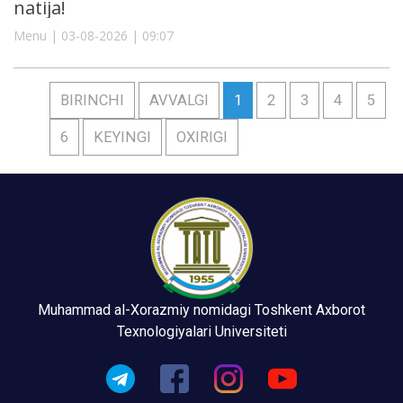
natija!
Menu | 03-08-2026 | 09:07
BIRINCHI
AVVALGI
1
2
3
4
5
6
KEYINGI
OXIRIGI
Muhammad al-Xorazmiy nomidagi Toshkent Axborot
Texnologiyalari Universiteti