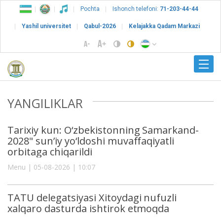
Pochta
Ishonch telefoni:
71-203-44-44
Yashil universitet
Qabul-2026
Kelajakka Qadam Markazi
YANGILIKLAR
Tarixiy kun: O‘zbekistonning Samarkand-
2028" sun’iy yo‘ldoshi muvaffaqiyatli
orbitaga chiqarildi
Menu | 05-08-2026 | 10:07
TATU delegatsiyasi Xitoydagi nufuzli
xalqaro dasturda ishtirok etmoqda