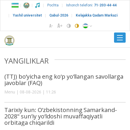
Pochta
Ishonch telefoni:
71-203-44-44
Yashil universitet
Qabul-2026
Kelajakka Qadam Markazi
YANGILIKLAR
(TTJ) bo‘yicha eng ko‘p yo‘llangan savollarga
javoblar (FAQ)
Menu | 08-08-2026 | 11:26
Tarixiy kun: O‘zbekistonning Samarkand-
2028" sun’iy yo‘ldoshi muvaffaqiyatli
orbitaga chiqarildi