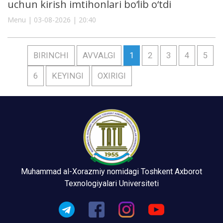
uchun kirish imtihonlari bo‘lib o‘tdi
Menu | 03-08-2026 | 20:40
BIRINCHI
AVVALGI
1
2
3
4
5
6
KEYINGI
OXIRIGI
Muhammad al-Xorazmiy nomidagi Toshkent Axborot
Texnologiyalari Universiteti