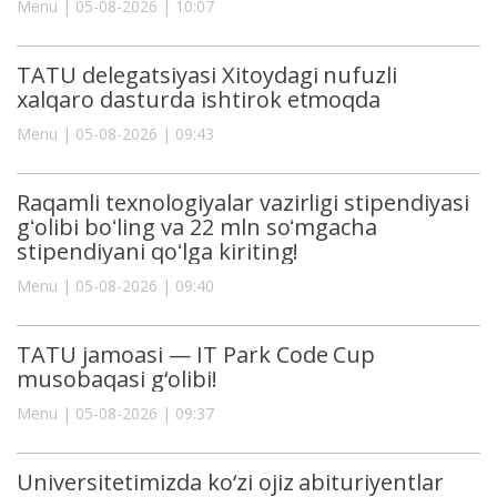
Menu | 05-08-2026 | 10:07
TATU delegatsiyasi Xitoydagi nufuzli
xalqaro dasturda ishtirok etmoqda
Menu | 05-08-2026 | 09:43
Raqamli texnologiyalar vazirligi stipendiyasi
gʻolibi boʻling va 22 mln soʻmgacha
stipendiyani qoʻlga kiriting!
Menu | 05-08-2026 | 09:40
TATU jamoasi — IT Park Code Cup
musobaqasi g‘olibi!
Menu | 05-08-2026 | 09:37
Universitetimizda ko‘zi ojiz abituriyentlar