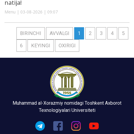
natija!
Menu | 03-08-2026 | 09:07
BIRINCHI
AVVALGI
1
2
3
4
5
6
KEYINGI
OXIRIGI
Muhammad al-Xorazmiy nomidagi Toshkent Axborot
Texnologiyalari Universiteti