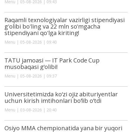
Menu | 05-08-2026 | 09:43
Raqamli texnologiyalar vazirligi stipendiyasi
gʻolibi boʻling va 22 mln soʻmgacha
stipendiyani qoʻlga kiriting!
Menu | 05-08-2026 | 09:40
TATU jamoasi — IT Park Code Cup
musobaqasi g‘olibi!
Menu | 05-08-2026 | 09:37
Universitetimizda ko‘zi ojiz abituriyentlar
uchun kirish imtihonlari bo‘lib o‘tdi
Menu | 03-08-2026 | 20:40
Osiyo MMA chempionatida yana bir yuqori