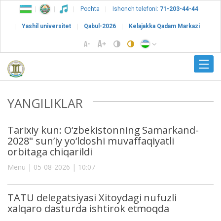
Pochta
Ishonch telefoni:
71-203-44-44
Yashil universitet
Qabul-2026
Kelajakka Qadam Markazi
YANGILIKLAR
Tarixiy kun: O‘zbekistonning Samarkand-
2028" sun’iy yo‘ldoshi muvaffaqiyatli
orbitaga chiqarildi
Menu | 05-08-2026 | 10:07
TATU delegatsiyasi Xitoydagi nufuzli
xalqaro dasturda ishtirok etmoqda