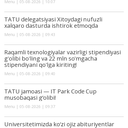
Menu | 05-08-2026 | 10:07
TATU delegatsiyasi Xitoydagi nufuzli
xalqaro dasturda ishtirok etmoqda
Menu | 05-08-2026 | 09:43
Raqamli texnologiyalar vazirligi stipendiyasi
gʻolibi boʻling va 22 mln soʻmgacha
stipendiyani qoʻlga kiriting!
Menu | 05-08-2026 | 09:40
TATU jamoasi — IT Park Code Cup
musobaqasi g‘olibi!
Menu | 05-08-2026 | 09:37
Universitetimizda ko‘zi ojiz abituriyentlar