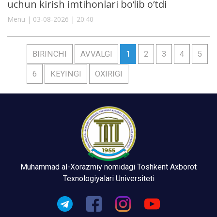
uchun kirish imtihonlari bo‘lib o‘tdi
Menu | 03-08-2026 | 20:40
BIRINCHI
AVVALGI
1
2
3
4
5
6
KEYINGI
OXIRIGI
Muhammad al-Xorazmiy nomidagi Toshkent Axborot
Texnologiyalari Universiteti