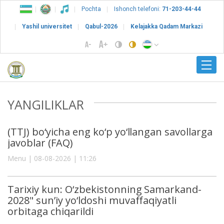
Pochta
Ishonch telefoni:
71-203-44-44
Yashil universitet
Qabul-2026
Kelajakka Qadam Markazi
YANGILIKLAR
(TTJ) bo‘yicha eng ko‘p yo‘llangan savollarga
javoblar (FAQ)
Menu | 08-08-2026 | 11:26
Tarixiy kun: O‘zbekistonning Samarkand-
2028" sun’iy yo‘ldoshi muvaffaqiyatli
orbitaga chiqarildi