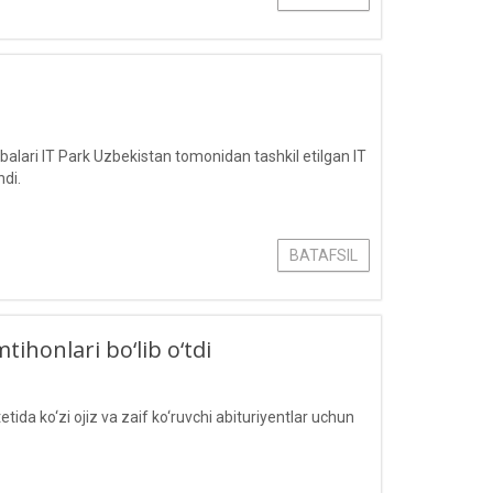
lari IT Park Uzbekistan tomonidan tashkil etilgan IT
hdi.
BATAFSIL
tihonlari bo‘lib o‘tdi
a ko‘zi ojiz va zaif ko‘ruvchi abituriyentlar uchun