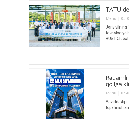
TATU del
Menu | 05-0
Joriy yilnin
texnologiyal
HUST Global
Raqamli 
qoʻlga ki
Menu | 05-0
Vazirlik stip
topshirishla