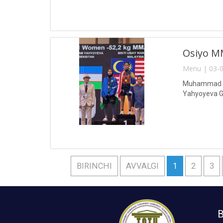
Osiyo MM
Menu | 03-0
Muhammad al-
Yahyoyeva Gu
BIRINCHI
AVVALGI
1
2
3
B