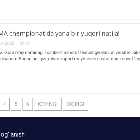
A chempionatida yana bir yuqori natija!
8-2026 | 09:07
Xorazmiy nomidagi Toshkent axborot texnologiyalari universiteti Kiberxav
lsanam Abdug‘ani qizi xalqaro sport maydonida navbatdagi muvaffaqi
4
5
6
KEYINGI
OXIRIGI
og‘lanish