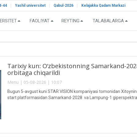
4-44
Yashil universitet
Qabul-2026
Kelajakka Qadam Markazi
ERSITET
FAOLIYAT
REYTING
TALABALARGA
Tarixiy kun: O‘zbekistonning Samarkand-2028"
orbitaga chiqarildi
Menu | 05-08-2026 | 10:07
Bugun 5-avgust kuni STAR.VISION kompaniyasi tomonidan Xitoyning 
start platformasidan Samarkand-2028 va Lampung-1 giperspektral sun