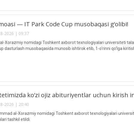
oasi — IT Park Code Cup musobaqasi g‘olibi!
8-2026 | 09:37
Xorazmiy nomidagi Toshkent axborot texnologiyalari universiteti talaba
 dasturlash musobaqasida munosib ishtirok etib, 1-o‘rinni qo‘lga kiritis
etimizda ko‘zi ojiz abituriyentlar uchun kirish im
8-2026 | 20:40
ad al-Xorazmiy nomidagi Toshkent axborot texnologiyalari universitetid
ari tashkil etildi.