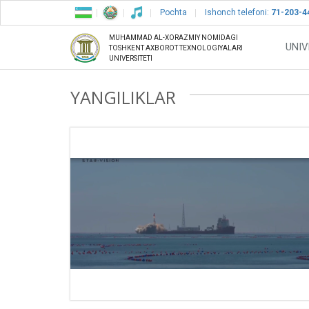
Pochta
Ishonch telefoni:
71-203-4
MUHAMMAD AL-XORAZMIY NOMIDAGI
UNIV
TOSHKENT AXBOROT TEXNOLOGIYALARI
UNIVERSITETI
YANGILIKLAR