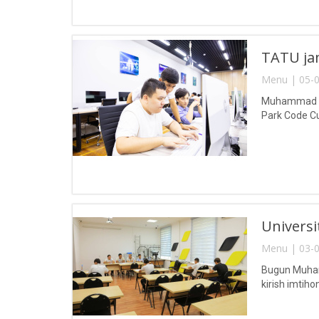
TATU jam
Menu | 05-0
Muhammad al-
Park Code Cup
Universit
Menu | 03-0
Bugun Muhamm
kirish imtihonl