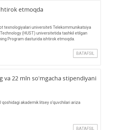
ishtirok etmoqda
 texnologiyalari universiteti Telekommunikatsiya
 Technology (HUST) universitetida tashkil etilgan
ing Program dasturida ishtirok etmoqda.
BATAFSIL
ling va 22 mln soʻmgacha stipendiyani
 qoshidagi akademik litsey o‘quvchilari ariza
BATAFSIL