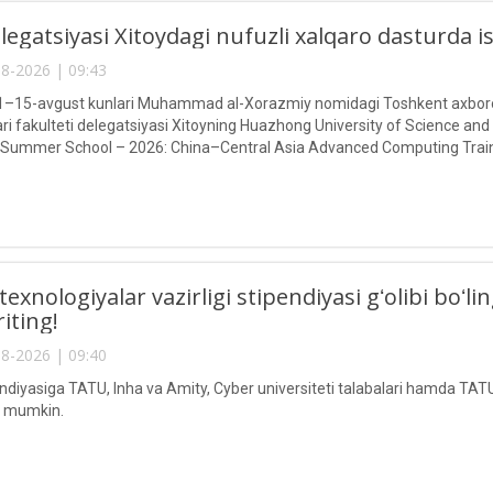
egatsiyasi Xitoydagi nufuzli xalqaro dasturda 
8-2026 | 09:43
g 1–15-avgust kunlari Muhammad al-Xorazmiy nomidagi Toshkent axborot
ari fakulteti delegatsiyasi Xitoyning Huazhong University of Science and
 Summer School – 2026: China–Central Asia Advanced Computing Train
texnologiyalar vazirligi stipendiyasi gʻolibi boʻ
riting!
8-2026 | 09:40
endiyasiga TATU, Inha va Amity, Cyber universiteti talabalari hamda TATU
ri mumkin.