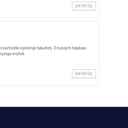
BATAFSIL
fsizlik injiniringi fakulteti, 3-bosqich talabasi
yatga erishdi.
BATAFSIL