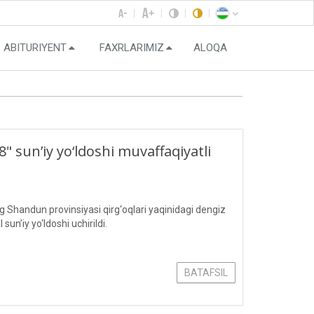
ABITURIYENT
FAXRLARIMIZ
ALOQA
 sun’iy yo‘ldoshi muvaffaqiyatli
Shandun provinsiyasi qirg‘oqlari yaqinidagi dengiz
’iy yo‘ldoshi uchirildi.
BATAFSIL