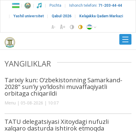
Pochta
Ishonch telefoni:
71-203-44-44
Yashil universitet
Qabul-2026
Kelajakka Qadam Markazi
YANGILIKLAR
Tarixiy kun: O‘zbekistonning Samarkand-
2028" sun’iy yo‘ldoshi muvaffaqiyatli
orbitaga chiqarildi
Menu | 05-08-2026 | 10:07
TATU delegatsiyasi Xitoydagi nufuzli
xalqaro dasturda ishtirok etmoqda