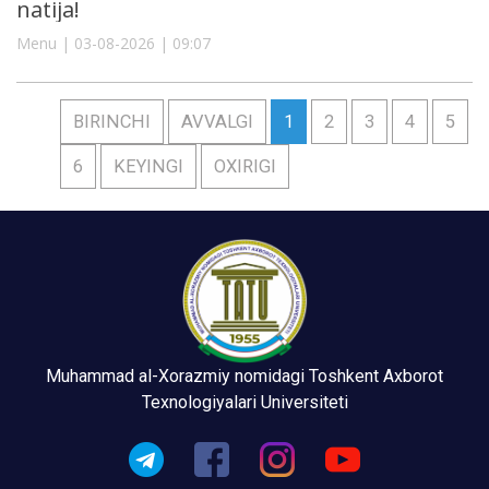
natija!
Menu | 03-08-2026 | 09:07
BIRINCHI
AVVALGI
1
2
3
4
5
6
KEYINGI
OXIRIGI
Muhammad al-Xorazmiy nomidagi Toshkent Axborot
Texnologiyalari Universiteti