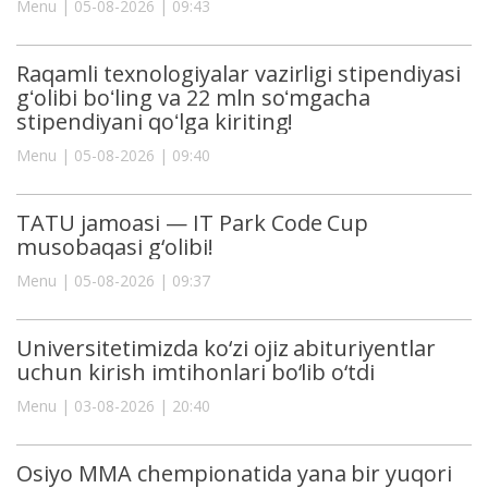
Menu | 05-08-2026 | 09:43
Raqamli texnologiyalar vazirligi stipendiyasi
gʻolibi boʻling va 22 mln soʻmgacha
stipendiyani qoʻlga kiriting!
Menu | 05-08-2026 | 09:40
TATU jamoasi — IT Park Code Cup
musobaqasi g‘olibi!
Menu | 05-08-2026 | 09:37
Universitetimizda ko‘zi ojiz abituriyentlar
uchun kirish imtihonlari bo‘lib o‘tdi
Menu | 03-08-2026 | 20:40
Osiyo MMA chempionatida yana bir yuqori