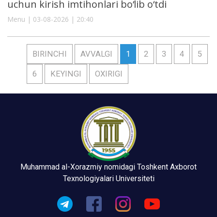
uchun kirish imtihonlari bo‘lib o‘tdi
Menu | 03-08-2026 | 20:40
BIRINCHI
AVVALGI
1
2
3
4
5
6
KEYINGI
OXIRIGI
Muhammad al-Xorazmiy nomidagi Toshkent Axborot
Texnologiyalari Universiteti