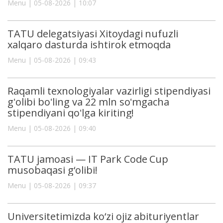
Menu | 05-08-2026 | 10:07
TATU delegatsiyasi Xitoydagi nufuzli
xalqaro dasturda ishtirok etmoqda
Menu | 05-08-2026 | 09:43
Raqamli texnologiyalar vazirligi stipendiyasi
gʻolibi boʻling va 22 mln soʻmgacha
stipendiyani qoʻlga kiriting!
Menu | 05-08-2026 | 09:40
TATU jamoasi — IT Park Code Cup
musobaqasi g‘olibi!
Menu | 05-08-2026 | 09:37
Universitetimizda ko‘zi ojiz abituriyentlar