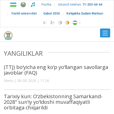
Pochta
Ishonch telefoni:
71-203-44-44
Yashil universitet
Qabul-2026
Kelajakka Qadam Markazi
YANGILIKLAR
(TTJ) bo‘yicha eng ko‘p yo‘llangan savollarga
javoblar (FAQ)
Menu | 08-08-2026 | 11:26
Tarixiy kun: O‘zbekistonning Samarkand-
2028" sun’iy yo‘ldoshi muvaffaqiyatli
orbitaga chiqarildi