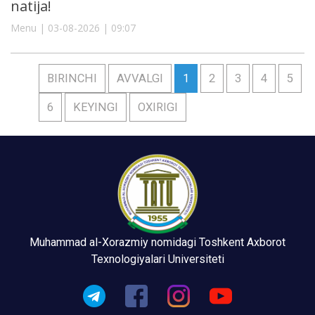
natija!
Menu | 03-08-2026 | 09:07
BIRINCHI
AVVALGI
1
2
3
4
5
6
KEYINGI
OXIRIGI
Muhammad al-Xorazmiy nomidagi Toshkent Axborot
Texnologiyalari Universiteti