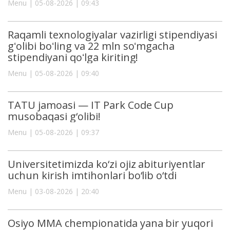
Menu | 05-08-2026 | 09:43
Raqamli texnologiyalar vazirligi stipendiyasi
gʻolibi boʻling va 22 mln soʻmgacha
stipendiyani qoʻlga kiriting!
Menu | 05-08-2026 | 09:40
TATU jamoasi — IT Park Code Cup
musobaqasi g‘olibi!
Menu | 05-08-2026 | 09:37
Universitetimizda ko‘zi ojiz abituriyentlar
uchun kirish imtihonlari bo‘lib o‘tdi
Menu | 03-08-2026 | 20:40
Osiyo MMA chempionatida yana bir yuqori