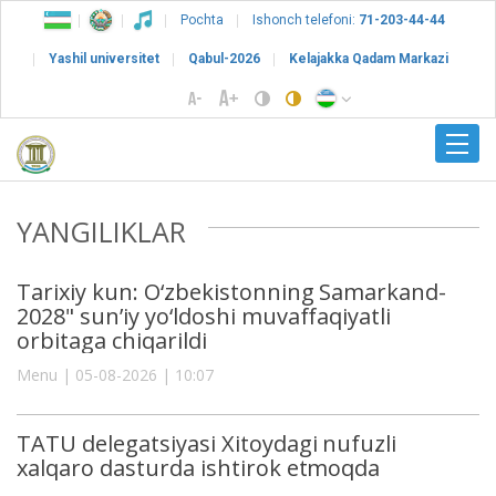
Pochta
Ishonch telefoni:
71-203-44-44
Yashil universitet
Qabul-2026
Kelajakka Qadam Markazi
YANGILIKLAR
Tarixiy kun: O‘zbekistonning Samarkand-
2028" sun’iy yo‘ldoshi muvaffaqiyatli
orbitaga chiqarildi
Menu | 05-08-2026 | 10:07
TATU delegatsiyasi Xitoydagi nufuzli
xalqaro dasturda ishtirok etmoqda