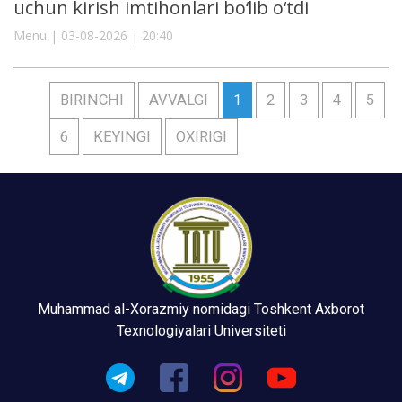
uchun kirish imtihonlari bo‘lib o‘tdi
Menu | 03-08-2026 | 20:40
BIRINCHI
AVVALGI
1
2
3
4
5
6
KEYINGI
OXIRIGI
Muhammad al-Xorazmiy nomidagi Toshkent Axborot
Texnologiyalari Universiteti