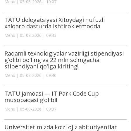
Menu | 05-08-2026 | 10:07
TATU delegatsiyasi Xitoydagi nufuzli
xalqaro dasturda ishtirok etmoqda
Menu | 05-08-2026 | 09:43
Raqamli texnologiyalar vazirligi stipendiyasi
gʻolibi boʻling va 22 mln soʻmgacha
stipendiyani qoʻlga kiriting!
Menu | 05-08-2026 | 09:40
TATU jamoasi — IT Park Code Cup
musobaqasi g‘olibi!
Menu | 05-08-2026 | 09:37
Universitetimizda ko‘zi ojiz abituriyentlar