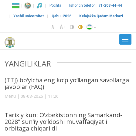
Pochta
Ishonch telefoni:
71-203-44-44
Yashil universitet
Qabul-2026
Kelajakka Qadam Markazi
YANGILIKLAR
(TTJ) bo‘yicha eng ko‘p yo‘llangan savollarga
javoblar (FAQ)
Menu | 08-08-2026 | 11:26
Tarixiy kun: O‘zbekistonning Samarkand-
2028" sun’iy yo‘ldoshi muvaffaqiyatli
orbitaga chiqarildi