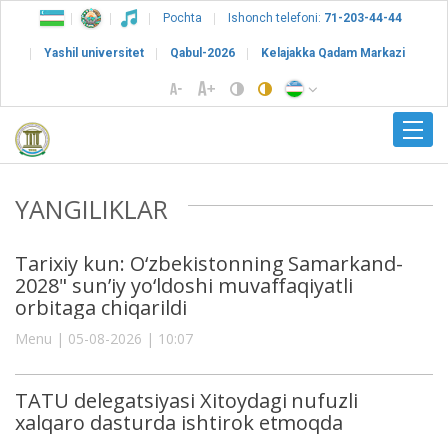
Pochta
Ishonch telefoni:
71-203-44-44
Yashil universitet
Qabul-2026
Kelajakka Qadam Markazi
YANGILIKLAR
Tarixiy kun: O‘zbekistonning Samarkand-
2028" sun’iy yo‘ldoshi muvaffaqiyatli
orbitaga chiqarildi
Menu | 05-08-2026 | 10:07
TATU delegatsiyasi Xitoydagi nufuzli
xalqaro dasturda ishtirok etmoqda