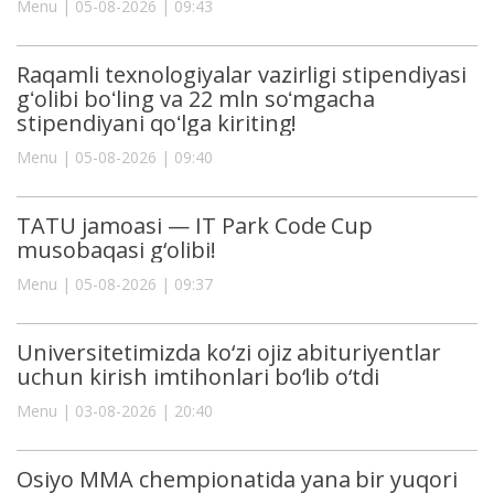
Menu | 05-08-2026 | 09:43
Raqamli texnologiyalar vazirligi stipendiyasi
gʻolibi boʻling va 22 mln soʻmgacha
stipendiyani qoʻlga kiriting!
Menu | 05-08-2026 | 09:40
TATU jamoasi — IT Park Code Cup
musobaqasi g‘olibi!
Menu | 05-08-2026 | 09:37
Universitetimizda ko‘zi ojiz abituriyentlar
uchun kirish imtihonlari bo‘lib o‘tdi
Menu | 03-08-2026 | 20:40
Osiyo MMA chempionatida yana bir yuqori