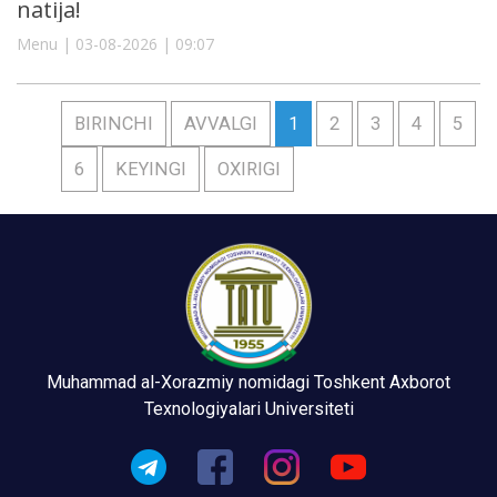
natija!
Menu | 03-08-2026 | 09:07
BIRINCHI
AVVALGI
1
2
3
4
5
6
KEYINGI
OXIRIGI
Muhammad al-Xorazmiy nomidagi Toshkent Axborot
Texnologiyalari Universiteti