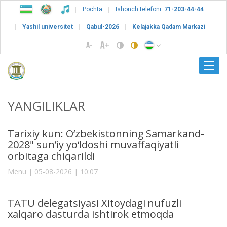
Pochta
Ishonch telefoni:
71-203-44-44
Yashil universitet
Qabul-2026
Kelajakka Qadam Markazi
YANGILIKLAR
Tarixiy kun: O‘zbekistonning Samarkand-
2028" sun’iy yo‘ldoshi muvaffaqiyatli
orbitaga chiqarildi
Menu | 05-08-2026 | 10:07
TATU delegatsiyasi Xitoydagi nufuzli
xalqaro dasturda ishtirok etmoqda