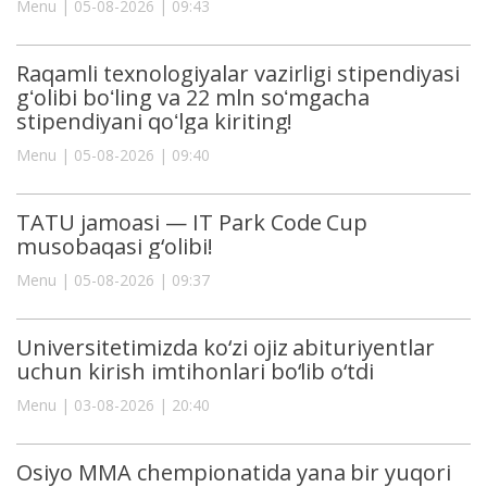
Menu | 05-08-2026 | 09:43
Raqamli texnologiyalar vazirligi stipendiyasi
gʻolibi boʻling va 22 mln soʻmgacha
stipendiyani qoʻlga kiriting!
Menu | 05-08-2026 | 09:40
TATU jamoasi — IT Park Code Cup
musobaqasi g‘olibi!
Menu | 05-08-2026 | 09:37
Universitetimizda ko‘zi ojiz abituriyentlar
uchun kirish imtihonlari bo‘lib o‘tdi
Menu | 03-08-2026 | 20:40
Osiyo MMA chempionatida yana bir yuqori