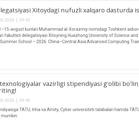
egatsiyasi Xitoydagi nufuzli xalqaro dasturda 
8-2026 | 09:43
g 1–15-avgust kunlari Muhammad al-Xorazmiy nomidagi Toshkent axborot
ari fakulteti delegatsiyasi Xitoyning Huazhong University of Science and
 Summer School – 2026: China–Central Asia Advanced Computing Train
texnologiyalar vazirligi stipendiyasi gʻolibi boʻ
riting!
8-2026 | 09:40
endiyasiga TATU, Inha va Amity, Cyber universiteti talabalari hamda TATU
ri mumkin.