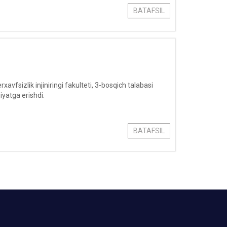
BATAFSIL
fsizlik injiniringi fakulteti, 3-bosqich talabasi
yatga erishdi.
BATAFSIL