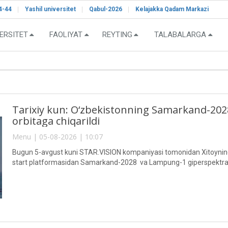
4-44
Yashil universitet
Qabul-2026
Kelajakka Qadam Markazi
ERSITET
FAOLIYAT
REYTING
TALABALARGA
Tarixiy kun: O‘zbekistonning Samarkand-2028"
orbitaga chiqarildi
Menu | 05-08-2026 | 10:07
Bugun 5-avgust kuni STAR.VISION kompaniyasi tomonidan Xitoyning 
start platformasidan Samarkand-2028 va Lampung-1 giperspektral sun