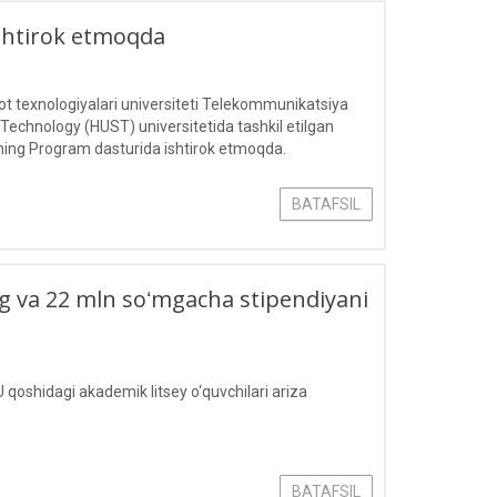
ishtirok etmoqda
 texnologiyalari universiteti Telekommunikatsiya
 Technology (HUST) universitetida tashkil etilgan
ing Program dasturida ishtirok etmoqda.
BATAFSIL
ling va 22 mln soʻmgacha stipendiyani
 qoshidagi akademik litsey o‘quvchilari ariza
BATAFSIL