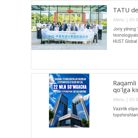
TATU del
Menu | 05-0
Joriy yilnin
texnologiyal
HUST Global
Raqamli 
qoʻlga ki
Menu | 05-0
Vazirlik stip
topshirishla