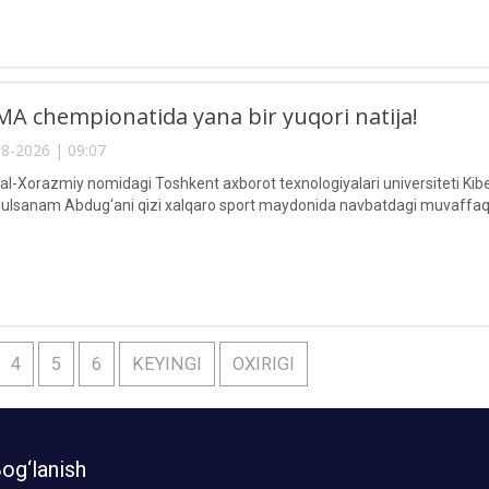
A chempionatida yana bir yuqori natija!
8-2026 | 09:07
Xorazmiy nomidagi Toshkent axborot texnologiyalari universiteti Kiberxav
lsanam Abdug‘ani qizi xalqaro sport maydonida navbatdagi muvaffaqi
4
5
6
KEYINGI
OXIRIGI
og‘lanish