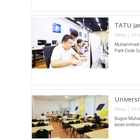
TATU jam
Menu | 05-0
Muhammad al-
Park Code Cup
Universit
Menu | 03-0
Bugun Muhamm
kirish imtihonl