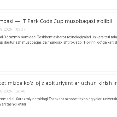
oasi — IT Park Code Cup musobaqasi g‘olibi!
8-2026 | 09:37
Xorazmiy nomidagi Toshkent axborot texnologiyalari universiteti talaba
 dasturlash musobaqasida munosib ishtirok etib, 1-o‘rinni qo‘lga kiritis
etimizda ko‘zi ojiz abituriyentlar uchun kirish im
8-2026 | 20:40
ad al-Xorazmiy nomidagi Toshkent axborot texnologiyalari universitetid
ari tashkil etildi.