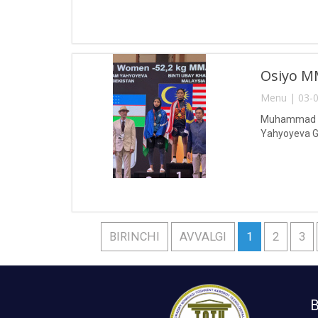
Osiyo MM
Menu | 03-0
Muhammad al-
Yahyoyeva Gu
BIRINCHI
AVVALGI
1
2
3
B