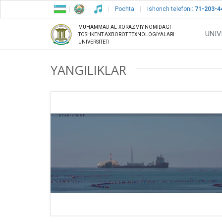
Pochta
Ishonch telefoni:
71-203-4
MUHAMMAD AL-XORAZMIY NOMIDAGI
UNIV
TOSHKENT AXBOROT TEXNOLOGIYALARI
UNIVERSITETI
YANGILIKLAR