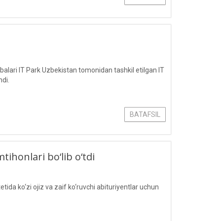
lari IT Park Uzbekistan tomonidan tashkil etilgan IT
hdi.
BATAFSIL
tihonlari bo‘lib o‘tdi
a ko‘zi ojiz va zaif ko‘ruvchi abituriyentlar uchun