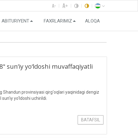
ABITURIYENT
FAXRLARIMIZ
ALOQA
 sun’iy yo‘ldoshi muvaffaqiyatli
Shandun provinsiyasi qirg‘oqlari yaqinidagi dengiz
’iy yo‘ldoshi uchirildi.
BATAFSIL