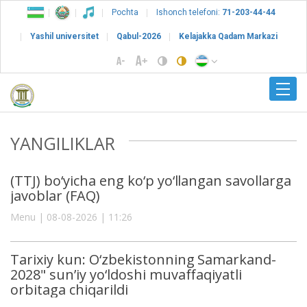
Pochta
Ishonch telefoni:
71-203-44-44
Yashil universitet
Qabul-2026
Kelajakka Qadam Markazi
YANGILIKLAR
(TTJ) bo‘yicha eng ko‘p yo‘llangan savollarga
javoblar (FAQ)
Menu | 08-08-2026 | 11:26
Tarixiy kun: O‘zbekistonning Samarkand-
2028" sun’iy yo‘ldoshi muvaffaqiyatli
orbitaga chiqarildi