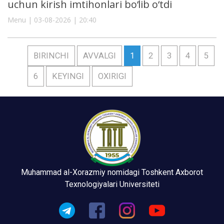
uchun kirish imtihonlari bo‘lib o‘tdi
Menu | 03-08-2026 | 20:40
BIRINCHI
AVVALGI
1
2
3
4
5
6
KEYINGI
OXIRIGI
Muhammad al-Xorazmiy nomidagi Toshkent Axborot
Texnologiyalari Universiteti