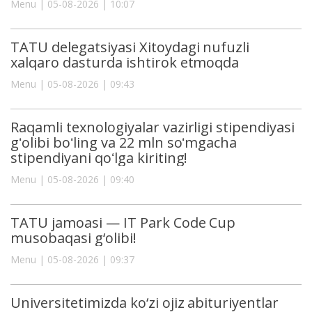
Menu | 05-08-2026 | 10:07
TATU delegatsiyasi Xitoydagi nufuzli
xalqaro dasturda ishtirok etmoqda
Menu | 05-08-2026 | 09:43
Raqamli texnologiyalar vazirligi stipendiyasi
gʻolibi boʻling va 22 mln soʻmgacha
stipendiyani qoʻlga kiriting!
Menu | 05-08-2026 | 09:40
TATU jamoasi — IT Park Code Cup
musobaqasi g‘olibi!
Menu | 05-08-2026 | 09:37
Universitetimizda ko‘zi ojiz abituriyentlar