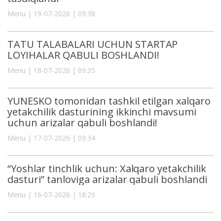
Menu | 19-07-2026 | 09:38
TATU TALABALARI UCHUN STARTAP
LOYIHALAR QABULI BOSHLANDI!
Menu | 18-07-2026 | 09:35
YUNESKO tomonidan tashkil etilgan xalqaro
yetakchilik dasturining ikkinchi mavsumi
uchun arizalar qabuli boshlandi!
Menu | 17-07-2026 | 09:34
“Yoshlar tinchlik uchun: Xalqaro yetakchilik
dasturi” tanloviga arizalar qabuli boshlandi
Menu | 16-07-2026 | 18:29