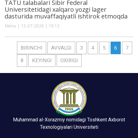
TATU talabalari Sibir Federal
Universitetidagi xalqaro yozgi lager
dasturida muvaffaqiyatli ishtirok etmoqda
Menu | 15-07-2026 | 10:13
BIRINCHI
AVVALGI
3
4
5
6
7
8
KEYINGI
OXIRIGI
Muhammad al-Xorazmiy nomidagi Toshkent Axborot
Texnologiyalari Universiteti