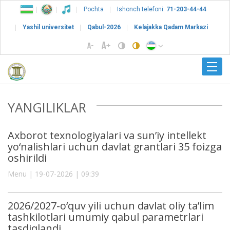
Pochta
Ishonch telefoni:
71-203-44-44
Yashil universitet
Qabul-2026
Kelajakka Qadam Markazi
YANGILIKLAR
Axborot texnologiyalari va sun’iy intellekt
yo‘nalishlari uchun davlat grantlari 35 foizga
oshirildi
Menu | 19-07-2026 | 09:39
2026/2027-o‘quv yili uchun davlat oliy ta’lim
tashkilotlari umumiy qabul parametrlari
tasdiqlandi