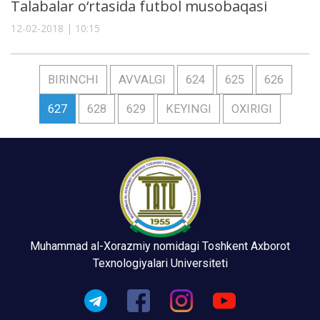
Talabalar o‘rtasida futbol musobaqasi
12-02-2018 | 10:15
BIRINCHI
AVVALGI
624
625
626
627
628
629
KEYINGI
OXIRIGI
Muhammad al-Xorazmiy nomidagi Toshkent Axborot
Texnologiyalari Universiteti