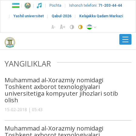
Pochta
Ishonch telefoni:
71-203-44-44
Yashil universitet
Qabul-2026
Kelajakka Qadam Markazi
YANGILIKLAR
Muhammad al-Xorazmiy nomidagi
Toshkent axborot texnologiyalari
universitetiga kompyuter jihozlari sotib
olish
15-02-2018 | 05:43
Muhammad al-Xorazmiy nomidagi
Toshkent axborot texnologiyalari