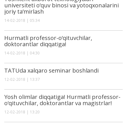
universiteti o‘quv binosi va yotoqxonalarini
joriy ta’mirlash
14-02-2018 | 05:34
Hurmatli professor-o‘qituvchilar,
doktorantlar diqqatiga!
14-02-2018 | 04:30
TATUda xalqaro seminar boshlandi
12-02-2018 | 13:37
Yosh olimlar diqqatiga! Hurmatli professor-
o‘qituvchilar, doktorantlar va magistrlar!
12-02-2018 | 13:20