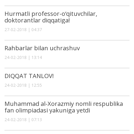
Hurmatli professor-o‘qituvchilar,
doktorantlar diqqatiga!
27-02-2018 | 04:37
Rahbarlar bilan uchrashuv
24-02-2018 | 13:14
DIQQAT TANLOV!
24-02-2018 | 12:55
Muhammad al-Xorazmiy nomli respublika
fan olimpiadasi yakuniga yetdi
24-02-2018 | 07:13