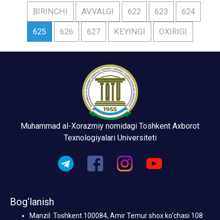
BIRINCHI
AVVALGI
622
623
624
625
626
627
KEYINGI
OXIRIGI
Muhammad al-Xorazmiy nomidagi Toshkent Axborot
Texnologiyalari Universiteti
Bog‘lanish
Manzil: Toshkent 100084, Amir Temur shox ko‘chasi 108