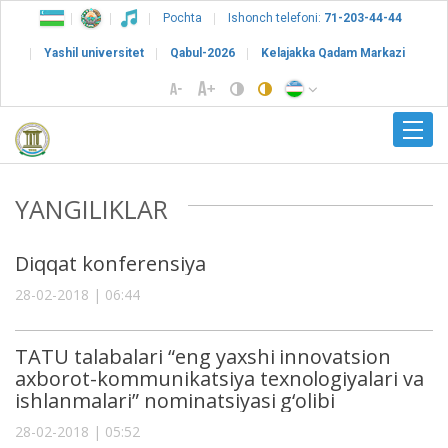
Pochta
Ishonch telefoni:
71-203-44-44
Yashil universitet
Qabul-2026
Kelajakka Qadam Markazi
YANGILIKLAR
Diqqat konferensiya
28-02-2018 | 06:44
TATU talabalari “eng yaxshi innovatsion
axborot-kommunikatsiya texnologiyalari va
ishlanmalari” nominatsiyasi g‘olibi
28-02-2018 | 05:52