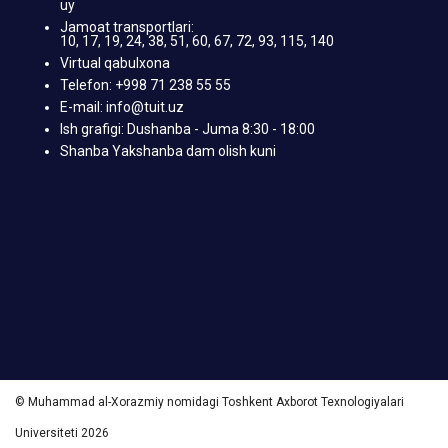
uy
Jamoat transportlari:
10, 17, 19, 24, 38, 51, 60, 67, 72, 93, 115, 140
Virtual qabulxona
Telefon: +998 71 238 55 55
E-mail: info@tuit.uz
Ish grafigi: Dushanba - Juma 8:30 - 18:00
Shanba Yakshanba dam olish kuni
© Muhammad al-Xorazmiy nomidagi Toshkent Axborot Texnologiyalari
Universiteti 2026