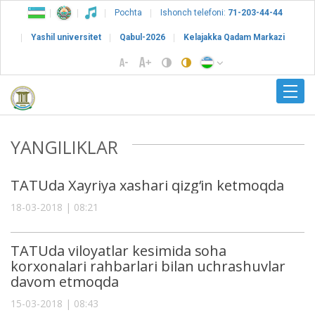
Pochta
Ishonch telefoni:
71-203-44-44
Yashil universitet
Qabul-2026
Kelajakka Qadam Markazi
YANGILIKLAR
TATUda Xayriya xashari qizg‘in ketmoqda
18-03-2018 | 08:21
TATUda viloyatlar kesimida soha
korxonalari rahbarlari bilan uchrashuvlar
davom etmoqda
15-03-2018 | 08:43