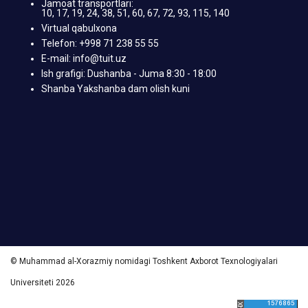
Jamoat transportlari:
10, 17, 19, 24, 38, 51, 60, 67, 72, 93, 115, 140
Virtual qabulxona
Telefon: +998 71 238 55 55
E-mail: info@tuit.uz
Ish grafigi: Dushanba - Juma 8:30 - 18:00
Shanba Yakshanba dam olish kuni
© Muhammad al-Xorazmiy nomidagi Toshkent Axborot Texnologiyalari
Universiteti 2026