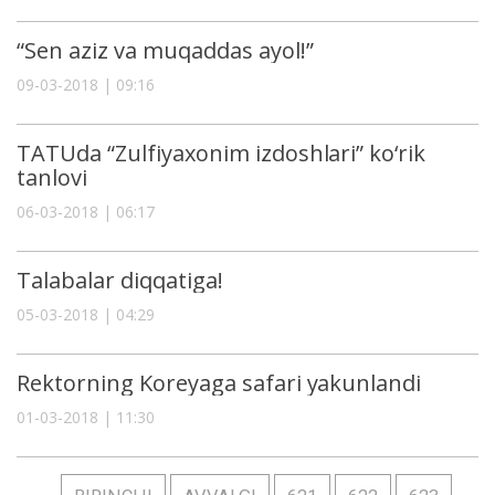
“Sen aziz va muqaddas ayol!”
09-03-2018 | 09:16
TATUda “Zulfiyaxonim izdoshlari” ko‘rik
tanlovi
06-03-2018 | 06:17
Talabalar diqqatiga!
05-03-2018 | 04:29
Rektorning Koreyaga safari yakunlandi
01-03-2018 | 11:30