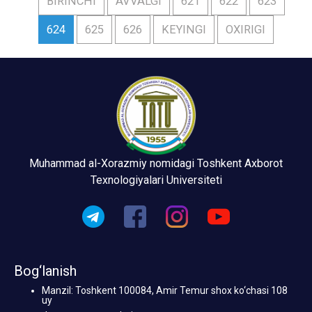
BIRINCHI
AVVALGI
621
622
623
624
625
626
KEYINGI
OXIRIGI
Muhammad al-Xorazmiy nomidagi Toshkent Axborot
Texnologiyalari Universiteti
Bog‘lanish
Manzil: Toshkent 100084, Amir Temur shox ko‘chasi 108
uy