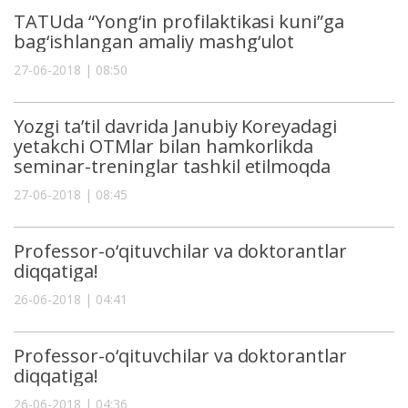
TATUda “Yong‘in profilaktikasi kuni”ga
bag‘ishlangan amaliy mashg‘ulot
27-06-2018 | 08:50
Yozgi ta’til davrida Janubiy Koreyadagi
yetakchi OTMlar bilan hamkorlikda
seminar-treninglar tashkil etilmoqda
27-06-2018 | 08:45
Professor-o‘qituvchilar va doktorantlar
diqqatiga!
26-06-2018 | 04:41
Professor-o‘qituvchilar va doktorantlar
diqqatiga!
26-06-2018 | 04:36