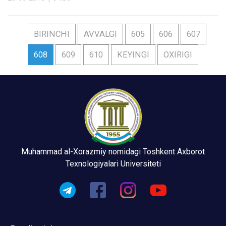
BIRINCHI
AVVALGI
605
606
607
608
609
610
KEYINGI
OXIRIGI
Muhammad al-Xorazmiy nomidagi Toshkent Axborot
Texnologiyalari Universiteti