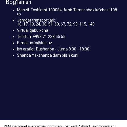
Bog‘lanish
Manzil: Toshkent 100084, Amir Temur shox ko‘chasi 108
uy
Jamoat transportlari:
10, 17, 19, 24, 38, 51, 60, 67, 72, 93, 115, 140
Virtual qabulxona
Telefon: +998 71 238 55 55
E-mail: info@tuit.uz
Ish grafigi: Dushanba - Juma 8:30 - 18:00
Shanba Yakshanba dam olish kuni
© Muhammad al-Xorazmiy nomidagi Toshkent Axborot Texnologiyalari