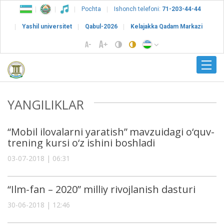
Pochta
Ishonch telefoni:
71-203-44-44
Yashil universitet
Qabul-2026
Kelajakka Qadam Markazi
YANGILIKLAR
“Mobil ilovalarni yaratish” mavzuidagi o‘quv-
trening kursi o‘z ishini boshladi
03-07-2018 | 06:31
“Ilm-fan – 2020” milliy rivojlanish dasturi
30-06-2018 | 12:46