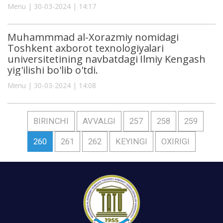
Menu | 30-03-2024 | 14:17
Muhammmad al-Xorazmiy nomidagi
Toshkent axborot texnologiyalari
universitetining navbatdagi Ilmiy Kengash
yig'ilishi bo'lib o'tdi.
Menu | 30-03-2024 | 14:08
BIRINCHI
AVVALGI
257
258
259
260
261
262
KEYINGI
OXIRIGI