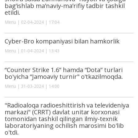
bag‘ishlab ma’naviy-ma’rifiy tadbir tashkil
etildi.
Menu | 02-04-2024 | 17:04
Cyber-Bro kompaniyasi bilan hamkorlik
Menu | 01-04-2024 | 13:43
“Counter Strike 1.6” hamda “Dota” turlari
boʻyicha “Jamoaviy turnir" o'tkazilmoqda.
Menu | 31-03-2024 | 14:00
"Radioaloqa radioeshittirish va televideniya
markazi" (CRRT) davlat unitar korxonasi
tomonidan tashkil qilingan ilmiy-texnik
laboratoriyaning ochilish marosimi bo'lib
o'tdi.