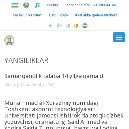
Pochta
Ishonch telefoni:
71-203-44-44
Yashil universitet
Qabul-2026
Kelajakka Qadam Markazi
YANGILIKLAR
Samarqandlik talaba 14 yilga qamaldi
Menu | 02-04-2024 | 17:08
Muhammad al-Xorazmiy nomidagi
Toshkent axborot texnologiyalari
universiteti jamoasi ishtirokida atoqli o‘zbek
yozuvchisi, dramaturgi Said Ahmad va
shoira Saida Zunnunova" hayoti va ijodiga