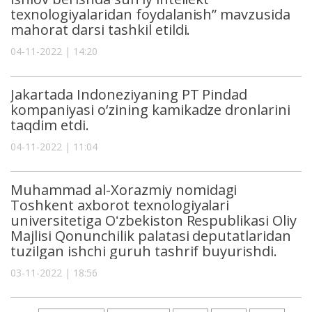
texnologiyalaridan foydalanish” mavzusida
mahorat darsi tashkil etildi.
04-11-2022 | 14:20
Jakartada Indoneziyaning PT Pindad
kompaniyasi o‘zining kamikadze dronlarini
taqdim etdi.
04-11-2022 | 11:04
Muhammad al-Xorazmiy nomidagi
Toshkent axborot texnologiyalari
universitetiga Oʻzbekiston Respublikasi Oliy
Majlisi Qonunchilik palatasi deputatlaridan
tuzilgan ishchi guruh tashrif buyurishdi.
03-11-2022 | 18:56