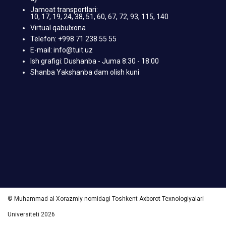
Jamoat transportlari:
10, 17, 19, 24, 38, 51, 60, 67, 72, 93, 115, 140
Virtual qabulxona
Telefon: +998 71 238 55 55
E-mail: info@tuit.uz
Ish grafigi: Dushanba - Juma 8:30 - 18:00
Shanba Yakshanba dam olish kuni
© Muhammad al-Xorazmiy nomidagi Toshkent Axborot Texnologiyalari
Universiteti 2026