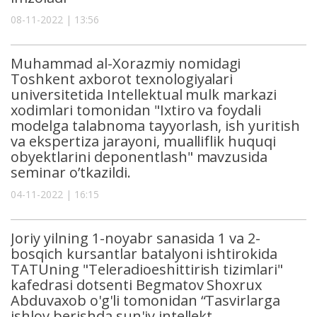
08-11-2022 | 13:56
Muhammad al-Xorazmiy nomidagi
Toshkent axborot texnologiyalari
universitetida Intellektual mulk markazi
xodimlari tomonidan "Ixtiro va foydali
modelga talabnoma tayyorlash, ish yuritish
va ekspertiza jarayoni, mualliflik huquqi
obyektlarini deponentlash" mavzusida
seminar oʼtkazildi.
04-11-2022 | 16:15
Joriy yilning 1-noyabr sanasida 1 va 2-
bosqich kursantlar batalyoni ishtirokida
TATUning "Teleradioeshittirish tizimlari"
kafedrasi dotsenti Begmatov Shoxrux
Abduvaxob o'g'li tomonidan “Tasvirlarga
ishlov berishda sun'iy intellekt