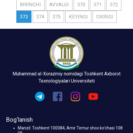
BIRINCHI
AVVALGI
370
371
372
373
374
375
KEYINGI
OXIRIGI
Muhammad al-Xorazmiy nomidagi Toshkent Axborot
Texnologiyalari Universiteti
Bog‘lanish
Manzil: Toshkent 100084, Amir Temur shox ko‘chasi 108
uy