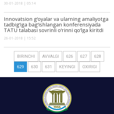
30-01-2018 | 05:14
Innovatsion g‘oyalar va ularning amaliyotga
tadbig‘iga bag‘ishlangan konferensiyada
TATU talabasi sovrinli o‘rinni qo‘lga kiritdi
26-01-2018 | 15:52
BIRINCHI
AVVALGI
626
627
628
629
630
631
KEYINGI
OXIRIGI