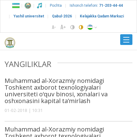
Pochta
Ishonch telefoni:
71-203-44-44
Yashil universitet
Qabul-2026
Kelajakka Qadam Markazi
YANGILIKLAR
Muhammad al-Xorazmiy nomidagi
Toshkent axborot texnologiyalari
universiteti o‘quv binosi, xonalari va
oshxonasini kapital ta’mirlash
01-02-2018 | 10:31
Muhammad al-Xorazmiy nomidagi
Toshkent axborot texnologiyalari