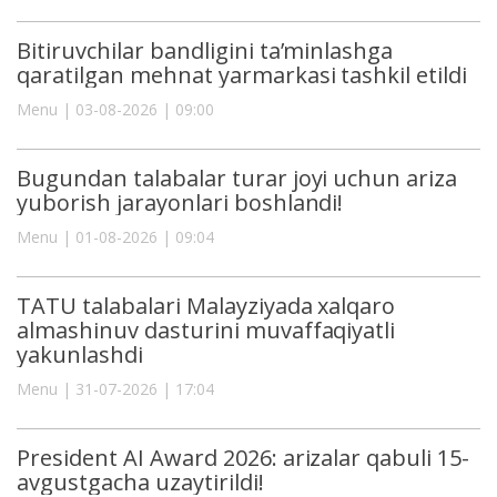
Bitiruvchilar bandligini ta’minlashga
qaratilgan mehnat yarmarkasi tashkil etildi
Menu | 03-08-2026 | 09:00
Bugundan talabalar turar joyi uchun ariza
yuborish jarayonlari boshlandi!
Menu | 01-08-2026 | 09:04
TATU talabalari Malayziyada xalqaro
almashinuv dasturini muvaffaqiyatli
yakunlashdi
Menu | 31-07-2026 | 17:04
President AI Award 2026: arizalar qabuli 15-
avgustgacha uzaytirildi!