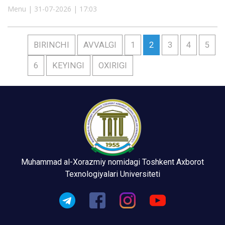
Menu | 31-07-2026 | 17:03
BIRINCHI
AVVALGI
1
2
3
4
5
6
KEYINGI
OXIRIGI
Muhammad al-Xorazmiy nomidagi Toshkent Axborot
Texnologiyalari Universiteti