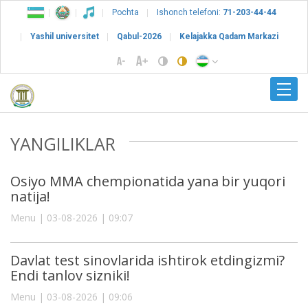
Pochta
Ishonch telefoni:
71-203-44-44
Yashil universitet
Qabul-2026
Kelajakka Qadam Markazi
YANGILIKLAR
Osiyo MMA chempionatida yana bir yuqori
natija!
Menu | 03-08-2026 | 09:07
Davlat test sinovlarida ishtirok etdingizmi?
Endi tanlov sizniki!
Menu | 03-08-2026 | 09:06