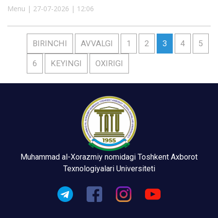
Menu | 27-07-2026 | 12:06
BIRINCHI
AVVALGI
1
2
3
4
5
6
KEYINGI
OXIRIGI
Muhammad al-Xorazmiy nomidagi Toshkent Axborot
Texnologiyalari Universiteti