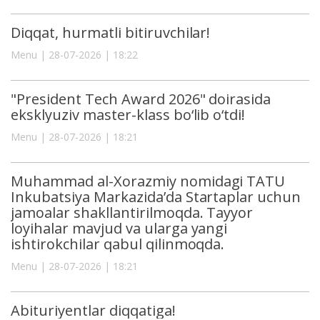
Diqqat, hurmatli bitiruvchilar!
Menu | 28-07-2026 | 18:22
"President Tech Award 2026" doirasida
eksklyuziv master-klass bo‘lib o‘tdi!
Menu | 28-07-2026 | 18:21
Muhammad al-Xorazmiy nomidagi TATU
Inkubatsiya Markazida’da Startaplar uchun
jamoalar shakllantirilmoqda. Tayyor
loyihalar mavjud va ularga yangi
ishtirokchilar qabul qilinmoqda.
Menu | 28-07-2026 | 18:21
Abituriyentlar diqqatiga!