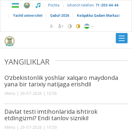
Pochta
Ishonch telefoni:
71-203-44-44
Yashil universitet
Qabul-2026
Kelajakka Qadam Markazi
YANGILIKLAR
O‘zbekistonlik yoshlar xalqaro maydonda
yana bir tarixiy natijaga erishdi!
Menu | 30-07-2026 | 10:56
Davlat testi imtihonlarida ishtirok
etdingizmi? Endi tanlov sizniki!
Menu | 29-07-2026 | 10:50