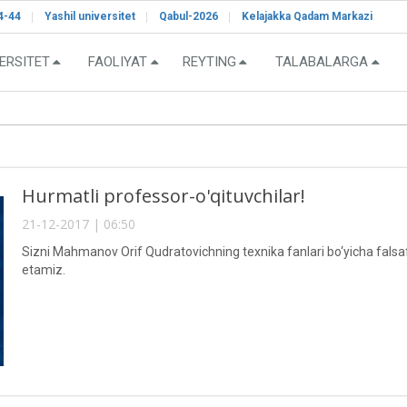
4-44
Yashil universitet
Qabul-2026
Kelajakka Qadam Markazi
ERSITET
FAOLIYAT
REYTING
TALABALARGA
Hurmatli professor-o'qituvchilar!
21-12-2017 | 06:50
Sizni Mahmanov Orif Qudratovichning texnika fanlari bo‘yicha falsaf
etamiz.