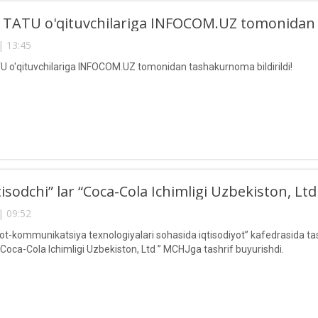
TATU o'qituvchilariga INFOCOM.UZ tomonidan t
| 13:45
 o'qituvchilariga INFOCOM.UZ tomonidan tashakurnoma bildirildi!
tisodchi” lar “Coca-Cola Ichimligi Uzbekiston, Lt
| 09:52
-kommunikatsiya texnologiyalari sohasida iqtisodiyot” kafedrasida tashk
“Coca-Cola Ichimligi Uzbekiston, Ltd ” MCHJga tashrif buyurishdi.