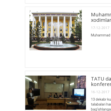
Muhammad
xodimlar
17-12-2017 
Muhammad al-
TATU da 
konferens
16-12-2017 
13 dekabr ku
talabalari ha
bag‘ishlangan