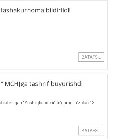
ashakurnoma bildirildi!
BATAFSIL
d ” MCHJga tashrif buyurishdi
il etilgan “Yosh iqtisodchi” to‘garagi a’zolari 13
BATAFSIL