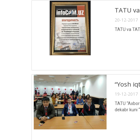
TATU va 
20-12-2017 
TATU va TATU
“Yosh iq
19-12-2017 
TATU “Axborot
dekabr kuni 