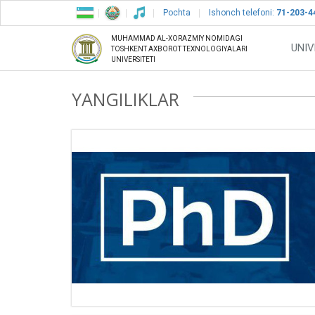
Pochta
Ishonch telefoni:
71-203-4
MUHAMMAD AL-XORAZMIY NOMIDAGI
UNIV
TOSHKENT AXBOROT TEXNOLOGIYALARI
UNIVERSITETI
YANGILIKLAR