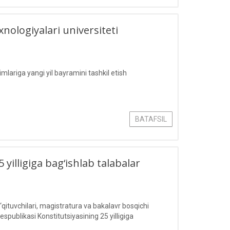
logiyalari universiteti
ariga yangi yil bayramini tashkil etish
BATAFSIL
yilligiga bag‘ishlab talabalar
qituvchilari, magistratura va bakalavr bosqichi
publikasi Konstitutsiyasining 25 yilligiga