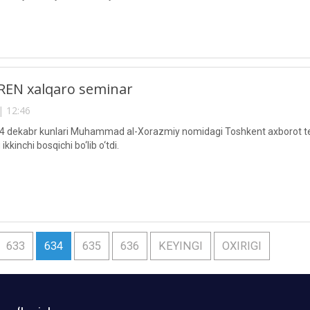
REN xalqaro seminar
| 12:46
14 dekabr kunlari Muhammad al-Xorazmiy nomidagi Toshkent axborot te
kkinchi bosqichi bo‘lib o‘tdi.
633
634
635
636
KEYINGI
OXIRIGI