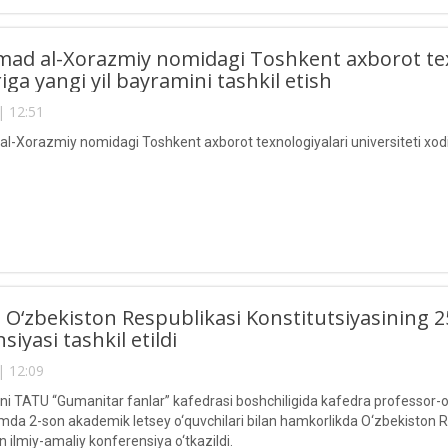
 al-Xorazmiy nomidagi Toshkent axborot texno
iga yangi yil bayramini tashkil etish
| 12:51
Xorazmiy nomidagi Toshkent axborot texnologiyalari universiteti xodiml
O‘zbekiston Respublikasi Konstitutsiyasining 25 
iyasi tashkil etildi
| 12:09
ni TATU “Gumanitar fanlar” kafedrasi boshchiligida kafedra professor-o‘
mda 2-son akademik letsey o‘quvchilari bilan hamkorlikda O‘zbekiston Res
 ilmiy-amaliy konferensiya o‘tkazildi.