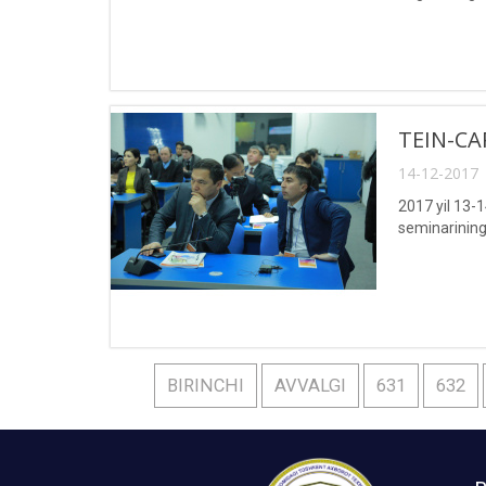
TEIN-CA
14-12-2017 
2017 yil 13-
seminarining i
BIRINCHI
AVVALGI
631
632