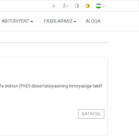
ABITURIYENT
FAXRLARIMIZ
ALOQA
a doktori (PhD) dissertatsiyasining himoyasiga taklif
BATAFSIL