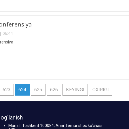
onferensiya
| 06:44
rensiya
623
624
625
626
KEYINGI
OXIRIGI
og‘lanish
Manzil: Toshkent 100084, Amir Temur shox ko‘chasi