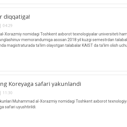
r diqqatiga!
| 04:29
Xorazmiy nomidagi Toshkent axborot texnologiyalar universiteti hamda K
 Anglashinuv memorandumiga asosan 2018 yil kuzgi semestrdan talabal
da magistraturada ta’lim olayotgan talabalar KAIST da ta’lim olish uchu
ng Koreyaga safari yakunlandi
| 11:30
 kunlari Muhammad al-Xorazmiy nomidagi Toshkent axborot texnologiyal
a safari uyushtirildi.