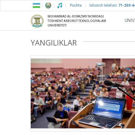
Pochta
Ishonch telefoni:
71-203-4
MUHAMMAD AL-XORAZMIY NOMIDAGI
UNIV
TOSHKENT AXBOROT TEXNOLOGIYALARI
UNIVERSITETI
YANGILIKLAR