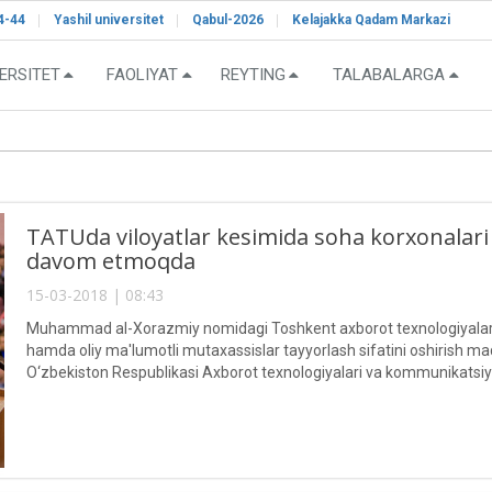
4-44
Yashil universitet
Qabul-2026
Kelajakka Qadam Markazi
ERSITET
FAOLIYAT
REYTING
TALABALARGA
TATUda viloyatlar kesimida soha korxonalari
davom etmoqda
15-03-2018 | 08:43
Muhammad al-Xorazmiy nomidagi Toshkent axborot texnologiyalari un
hamda oliy ma'lumotli mutaxassislar tayyorlash sifatini oshirish ma
O‘zbekiston Respublikasi Axborot texnologiyalari va kommunikatsiyalar
tashkilotlar rahbarlari hamda mutasaddi vakillari bilan universitetni b
etilmoqda