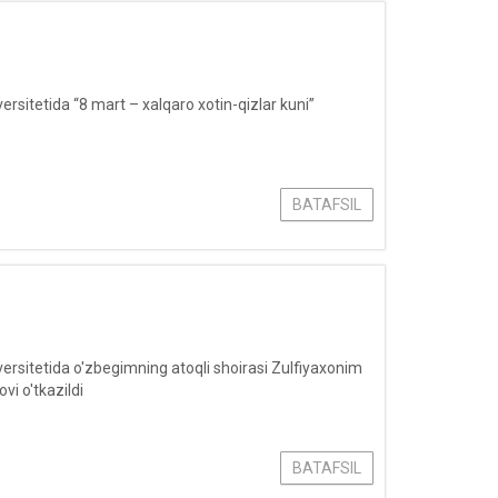
itetida “8 mart – xalqaro xotin-qizlar kuni”
BATAFSIL
sitetida o'zbegimning atoqli shoirasi Zulfiyaxonim
vi o'tkazildi
BATAFSIL