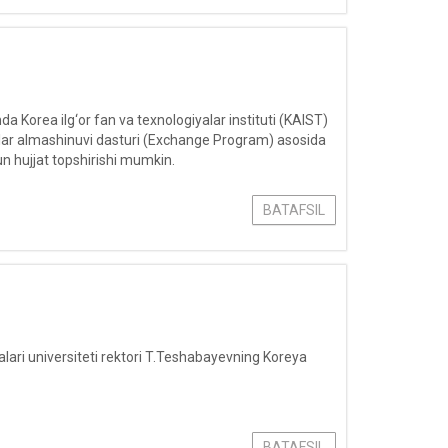
orea ilg‘or fan va texnologiyalar instituti (KAIST)
ar almashinuvi dasturi (Exchange Program) asosida
n hujjat topshirishi mumkin.
BATAFSIL
ari universiteti rektori T.Teshabayevning Koreya
BATAFSIL