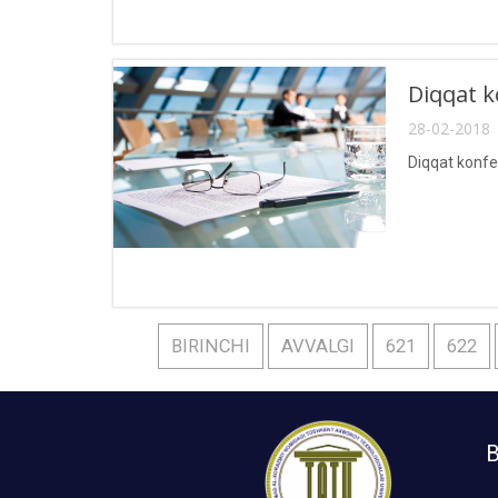
Diqqat k
28-02-2018 
Diqqat konfe
BIRINCHI
AVVALGI
621
622
B