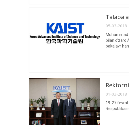
Talabala
05-03-2018 
Muhammad al-
bilan o‘zaro
bakalavr ham
Rektorni
01-03-2018 
19-27 fevral
Respublikasig