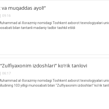
z va muqaddas ayol!”
| 09:16
Muhammad al-Xorazmiy nomidagi Toshkent axborot texnologiyalari univers
abati bilan tantanli madaniy tadbir tashkil etildi
Zulfiyaxonim izdoshlari” ko‘rik tanlovi
| 06:17
Muhammad al-Xorazmiy nomidagi Toshkent axborot texnologiyalari univer
alludining 103 yilligi munosabati bilan "Zulfiyaxonim izdoshlari” ko'rik tanlo