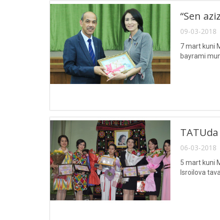
“Sen azi
09-03-2018 
7 mart kuni 
bayrami munos
TATUda “
06-03-2018 
5 mart kuni 
Isroilova tav