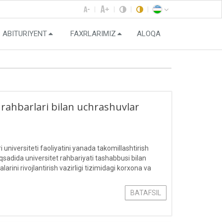
ABITURIYENT
FAXRLARIMIZ
ALOQA
 rahbarlari bilan uchrashuvlar
iversiteti faoliyatini yanada takomillashtirish
qsadida universitet rahbariyati tashabbusi bilan
ini rivojlantirish vazirligi tizimidagi korxona va
itiruvchi talabalarining uchrashuvlari tashkil
BATAFSIL