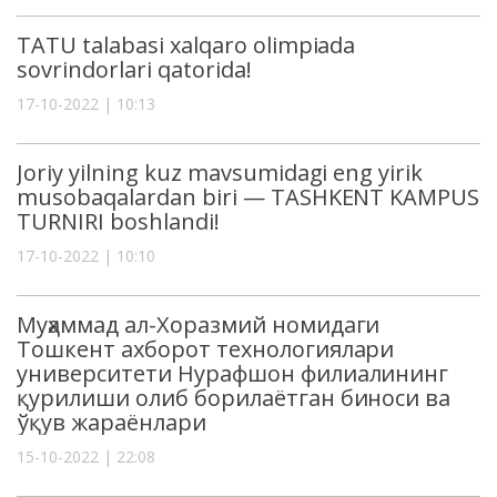
TATU talabasi xalqaro olimpiada
sovrindorlari qatorida!
17-10-2022 | 10:13
Joriy yilning kuz mavsumidagi eng yirik
musobaqalardan biri — TASHKENT KAMPUS
TURNIRI boshlandi!
17-10-2022 | 10:10
Муҳаммад ал-Хоразмий номидаги
Тошкент ахборот технологиялари
университети Нурафшон филиалининг
қурилиши олиб борилаётган биноси ва
ўқув жараёнлари
15-10-2022 | 22:08