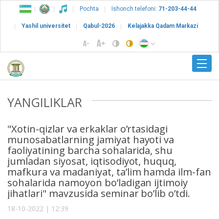
Pochta
Ishonch telefoni:
71-203-44-44
Yashil universitet
Qabul-2026
Kelajakka Qadam Markazi
YANGILIKLAR
"Xotin-qizlar va erkaklar oʼrtasidagi
munosabatlarning jamiyat hayoti va
faoliyatining barcha sohalarida, shu
jumladan siyosat, iqtisodiyot, huquq,
mafkura va madaniyat, taʼlim hamda ilm-fan
sohalarida namoyon boʼladigan ijtimoiy
jihatlari" mavzusida seminar boʼlib oʼtdi.
18-10-2022 | 12:39