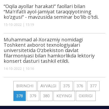
“Oqila ayollar harakati” faollari bilan
“Ma'rifatli ayol-jamiyat taraqqiyotining
koʼzgusi” - mavzusida seminar bo'lib o'tdi.
15-10-2022 | 15:19
Muhammad al-Xorazmiy nomidagi
Toshkent axborot texnologiyalari
universitetida O‘zbekiston davlat
filarmoniyasi bilan hamkorlikda lektoriy
konsert dasturi tashkil etildi.
14-10-2022 | 10:16
BIRINCHI
AVVALGI
375
376
377
378
379
380
KEYINGI
OXIRIGI