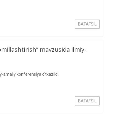
BATAFSIL
omillashtirish” mavzusida ilmiy-
y-amaliy konferensiya o'tkazildi.
BATAFSIL