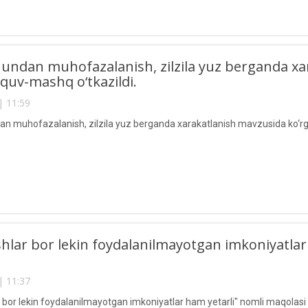
va undan muhofazalanish, zilzila yuz berganda x
‘quv-mashq o‘tkazildi.
| 11:59
ndan muhofazalanish, zilzila yuz berganda xarakatlanish mavzusida ko‘rg
shlar bor lekin foydalanilmayotgan imkoniyatla
| 11:37
 bor lekin foydalanilmayotgan imkoniyatlar ham yetarli" nomli maqolasi c