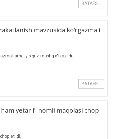
BATAFSIL
arakatlanish mavzusida ko‘rgazmali
azmali amaliy o‘quv-mashq o‘tkazildi.
BATAFSIL
r ham yetarli" nomli maqolasi chop
hop etildi.