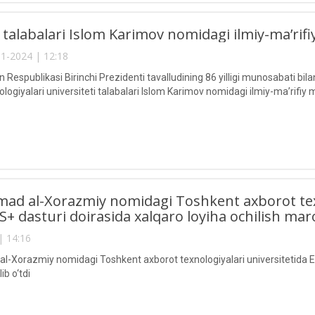
talabalari Islom Karimov nomidagi ilmiy-ma’rif
1-2024 | 12:18
 Respublikasi Birinchi Prezidenti tavalludining 86 yilligi munosabati
logiyalari universiteti talabalari Islom Karimov nomidagi ilmiy-ma’rifiy
d al-Xorazmiy nomidagi Toshkent axborot texno
 dasturi doirasida xalqaro loyiha ochilish maros
| 14:16
Xorazmiy nomidagi Toshkent axborot texnologiyalari universitetida ER
ib o‘tdi