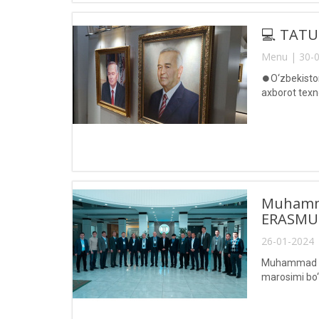
💻 TATU 
Menu | 30-0
⏺O‘zbekiston
axborot texno
Muhamma
ERASMUS+
26-01-2024 
Muhammad al-
marosimi bo‘l