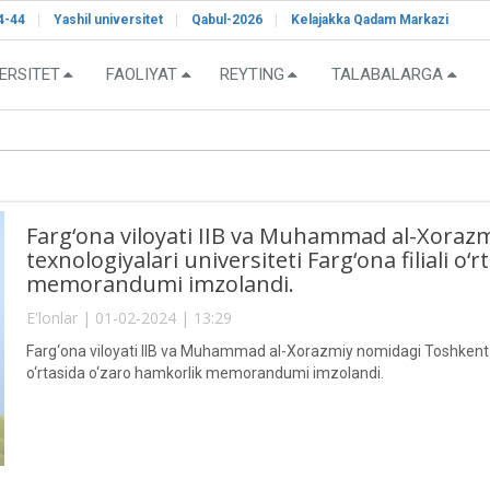
4-44
Yashil universitet
Qabul-2026
Kelajakka Qadam Markazi
ERSITET
FAOLIYAT
REYTING
TALABALARGA
Farg‘ona viloyati IIB va Muhammad al-Xoraz
texnologiyalari universiteti Farg‘ona filiali o‘
memorandumi imzolandi.
E'lonlar | 01-02-2024 | 13:29
Farg‘ona viloyati IIB va Muhammad al-Xorazmiy nomidagi Toshkent axb
o‘rtasida o‘zaro hamkorlik memorandumi imzolandi.