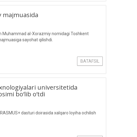
iy majmuasida
 bilan Muhammad al-Xorazmiy nomidagi Toshkent
 majmuasiga sayohat qilishdi.
BATAFSIL
logiyalari universitetida
imi bo‘lib o‘tdi
ASMUS+ dasturi doirasida xalqaro loyiha ochilish