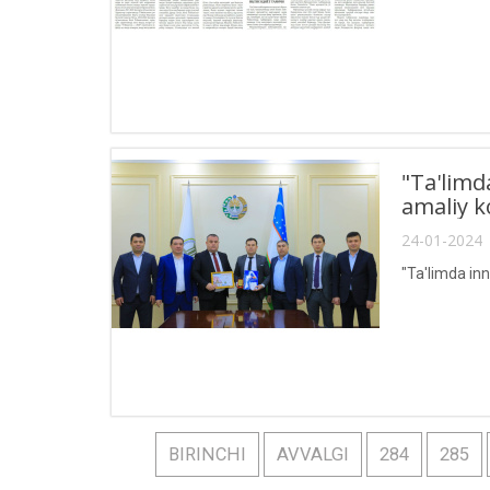
"Ta'limd
amaliy k
24-01-2024 
"Ta'limda inn
BIRINCHI
AVVALGI
284
285