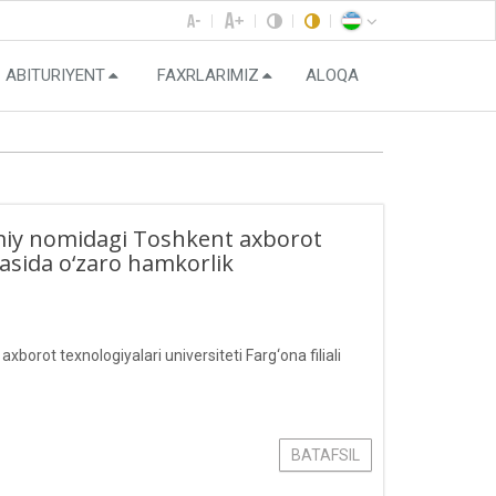
ABITURIYENT
FAXRLARIMIZ
ALOQA
miy nomidagi Toshkent axborot
rtasida o‘zaro hamkorlik
orot texnologiyalari universiteti Farg‘ona filiali
BATAFSIL