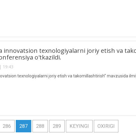
a innovatsion texnologiyalarni joriy etish va tak
onferensiya o'tkazildi.
| 19:43
ovatsion texnologiyalarni joriy etish va takomillashtirish” mavzusida ilmi
286
287
288
289
KEYINGI
OXIRIGI