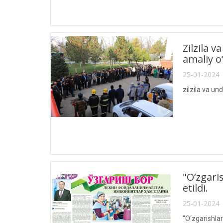
Zilzila 
amaliy o
25-01-2024 
zilzila va u
"O‘zgari
etildi.
25-01-2024 
"O‘zgarishlar