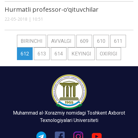
Hurmatli professor-o‘qituvchilar
22-05-2018 | 10:51
BIRINCHI
AVVALGI
609
610
611
612
613
614
KEYINGI
OXIRIGI
Muhammad al-Xorazmiy nomidagi Toshkent Axborot
Texnologiyalari Universiteti