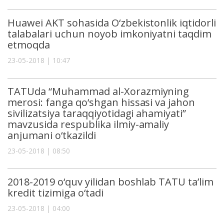
Huawei AKT sohasida O‘zbekistonlik iqtidorli
talabalari uchun noyob imkoniyatni taqdim
etmoqda
23-05-2018 | 10:47
TATUda “Muhammad al-Xorazmiyning
merosi: fanga qo‘shgan hissasi va jahon
sivilizatsiya taraqqiyotidagi ahamiyati”
mavzusida respublika ilmiy-amaliy
anjumani o‘tkazildi
23-05-2018 | 08:50
2018-2019 o‘quv yilidan boshlab TATU ta’lim
kredit tizimiga o‘tadi
23-05-2018 | 04:00