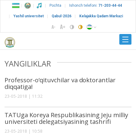
Pochta
Ishonch telefoni:
71-203-44-44
Yashil universitet
Qabul-2026
Kelajakka Qadam Markazi
YANGILIKLAR
Professor-o‘qituvchilar va doktorantlar
diqqatiga!
23-05-2018 | 11:32
TATUga Koreya Respublikasining Jeju milliy
universiteti delegatsiyasining tashrifi
23-05-2018 | 10:58