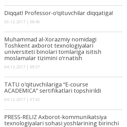
Diqqat! Professor-o‘qituvchilar diqqatiga!
05-12-2017 | 08:40
Muhammad al-Xorazmiy nomidagi
Toshkent axborot texnologiyalari
universiteti binolari tomlariga isitish
moslamalar tizimini o‘rnatish
04-12-2017 | 09:37
TATU o'qituvchilariga “Е-course
ACADEMICA” sertifikatlari topshirildi
04-12-2017 | 07:42
PRЕSS-RЕLIZ Axborot-kommunikatsiya
texnologiyalari sohasi yoshlarining birinchi