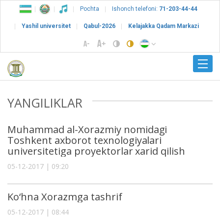
Pochta
Ishonch telefoni:
71-203-44-44
Yashil universitet
Qabul-2026
Kelajakka Qadam Markazi
YANGILIKLAR
Muhammad al-Xorazmiy nomidagi
Toshkent axborot texnologiyalari
universitetiga proyektorlar xarid qilish
05-12-2017 | 09:20
Ko‘hna Xorazmga tashrif
05-12-2017 | 08:44