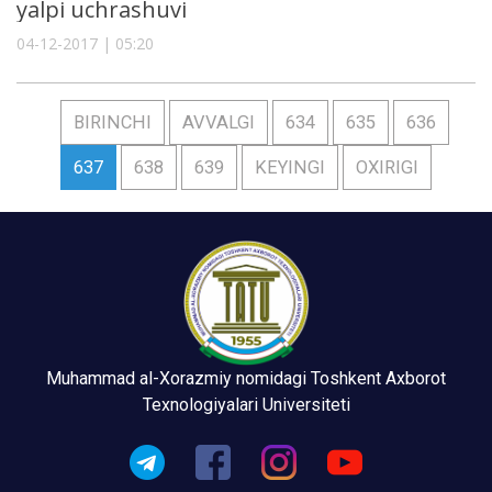
yalpi uchrashuvi
04-12-2017 | 05:20
BIRINCHI
AVVALGI
634
635
636
637
638
639
KEYINGI
OXIRIGI
Muhammad al-Xorazmiy nomidagi Toshkent Axborot
Texnologiyalari Universiteti