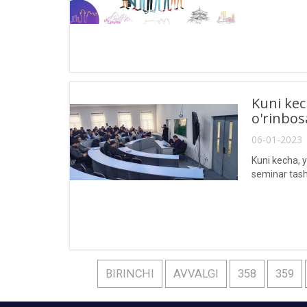
Kuni kec
o'rinbos
06-01-2023 
Kuni kecha, y
seminar tashki
BIRINCHI
AVVALGI
358
359