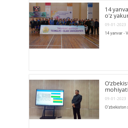
14 yanva
o'z yaku
09-01-2023 
14 yanvar - 
O‘zbekis
mohiyati”
09-01-2023 
O‘zbekiston x