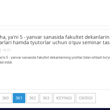
ha, ya'ni 5 - yanvar sanasida fakultet dekanlarin
arlari hamda tyutorlar uchun o'quv seminar tashk
| 16:27
a'ni 5 - yanvar sanasida fakultet dekanlarining yoshlar bilan ishlash bo'
l etildi.
360
361
362
363
KEYINGI
OXIRIGI