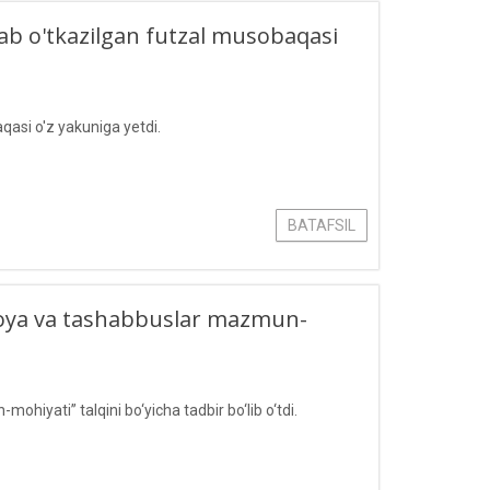
lab o'tkazilgan futzal musobaqasi
qasi o'z yakuniga yetdi.
BATAFSIL
g‘oya va tashabbuslar mazmun-
iyati” talqini bo‘yicha tadbir bo‘lib o‘tdi.