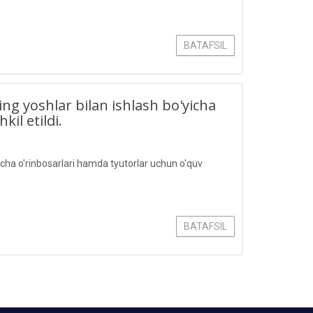
BATAFSIL
ing yoshlar bilan ishlash bo'yicha
il etildi.
yicha o'rinbosarlari hamda tyutorlar uchun o'quv
BATAFSIL