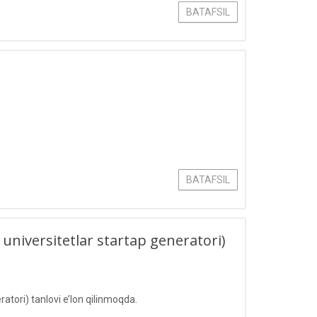
BATAFSIL
BATAFSIL
universitetlar startap generatori)
tori) tanlovi e’lon qilinmoqda.