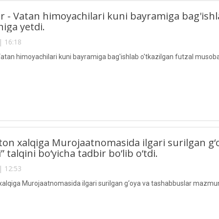
r - Vatan himoyachilari kuni bayramiga bag'ish
niga yetdi.
| 16:18
Vatan himoyachilari kuni bayramiga bag'ishlab o'tkazilgan futzal musoba
ton xalqiga Murojaatnomasida ilgari surilgan 
 talqini bo‘yicha tadbir bo‘lib o‘tdi.
| 12:53
alqiga Murojaatnomasida ilgari surilgan g‘oya va tashabbuslar mazmun-moh