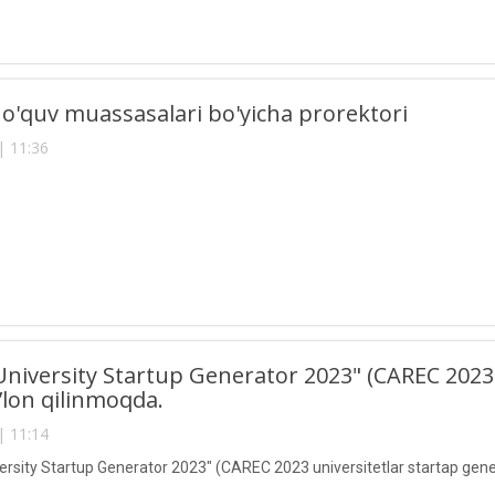
o'quv muassasalari bo'yicha prorektori
| 11:36
niversity Startup Generator 2023" (CAREC 2023 
e’lon qilinmoqda.
| 11:14
rsity Startup Generator 2023" (CAREC 2023 universitetlar startap genera