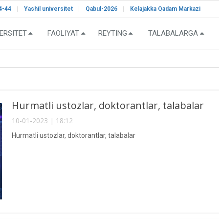
4-44
Yashil universitet
Qabul-2026
Kelajakka Qadam Markazi
ERSITET
FAOLIYAT
REYTING
TALABALARGA
Hurmatli ustozlar, doktorantlar, talabalar
10-01-2023 | 18:12
Hurmatli ustozlar, doktorantlar, talabalar