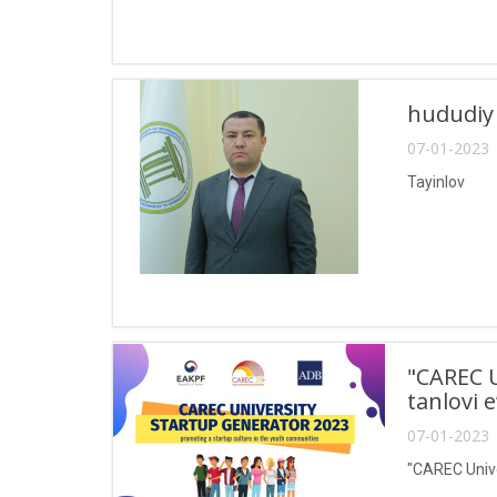
hududiy 
07-01-2023 
Tayinlov
"CAREC U
tanlovi 
07-01-2023 
"CAREC Unive