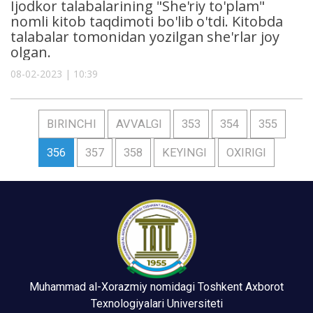
Ijodkor talabalarining "She'riy to'plam"
nomli kitob taqdimoti bo'lib o'tdi. Kitobda
talabalar tomonidan yozilgan she'rlar joy
olgan.
08-02-2023 | 10:39
BIRINCHI
AVVALGI
353
354
355
356
357
358
KEYINGI
OXIRIGI
Muhammad al-Xorazmiy nomidagi Toshkent Axborot
Texnologiyalari Universiteti