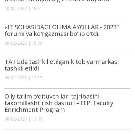
10-02-2023 | 18:01
«IT SOHASIDAGI OLIMA AYOLLAR - 2023”
forumi va ko'rgazmasi bo‘lib o‘tdi.
09-02-2023 | 15:06
TATUda tashkil etilgan kitob yarmarkasi
tashkil etildi
09-02-2023 | 13:17
Oliy ta’lim o‘qituvchilari tajribasini
takomillashtirish dasturi – FEP: Faculty
Enrichment Program
08-02-2023 | 13:06