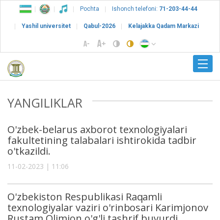
Pochta
Ishonch telefoni:
71-203-44-44
Yashil universitet
Qabul-2026
Kelajakka Qadam Markazi
YANGILIKLAR
O'zbek-belarus axborot texnologiyalari
fakultetining talabalari ishtirokida tadbir
o'tkazildi.
11-02-2023 | 11:06
O'zbekiston Respublikasi Raqamli
texnologiyalar vaziri o'rinbosari Karimjonov
Rustam Olimjon o'g'li tashrif buyurdi