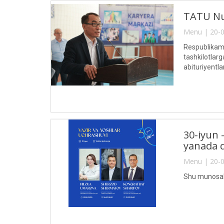
TATU Nuku
Menu | 20-0
Respublikami
tashkilotlarg
abituriyentl
texnologiyala
30-iyun 
yanada q
Menu | 20-0
Shu munosabat