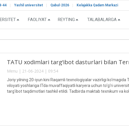
4-44
Yashil universitet
Qabul-2026
Kelajakka Qadam Markazi
ERSITET
FAOLIYAT
REYTING
TALABALARGA
TATU xodimlari targ‘ibot dasturlari bilan Te
Menu | 21-06-2024 | 09:54
Joriy yilning 20-iyun kini Raqamli texnologiyalar vazirligi ko‘magid
viloyati yoshlariga ITda muvaffaqiyatli karyera uchun to‘g‘ri univers
targ‘ibot taqdimotlari tashkil etildi. Tadbirda maktab texnikum va kolle
haqida ma’lumotlar va ular tomonidan berilgan savollarga javoblar ber