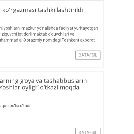
 koʻrgazmasi tashkillashtirildi
hi yoshlarni mazkur yo‘nalishda faoliyat yuritayotgan
ziquvchi iqtidorli maktab o‘quvchilari va
ida Muhammad al-Xorazmiy nomidagi Toshkent axborot
t yarmarka
BATAFSIL
arning g‘oya va tashabbuslarini
shlar oyligi” o‘tkazilmoqda.
oti bo‘lib o‘tadi.
BATAFSIL