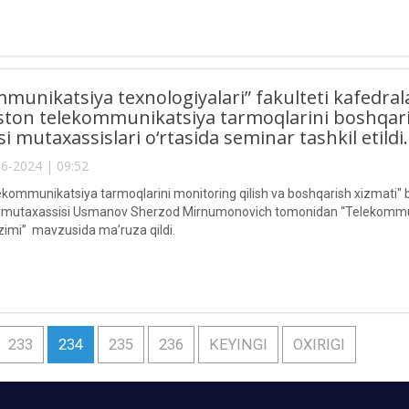
munikatsiya texnologiyalari” fakulteti kafedrala
ston telekommunikatsiya tarmoqlarini boshqari
i mutaxassislari o‘rtasida seminar tashkil etildi.
6-2024 | 09:52
kommunikatsiya tarmoqlarini monitoring qilish va boshqarish xizmati" bos
mutaxassisi Usmanov Sherzod Mirnumonovich tomonidan “Telekommunik
zimi” mavzusida ma’ruza qildi.
233
234
235
236
KEYINGI
OXIRIGI