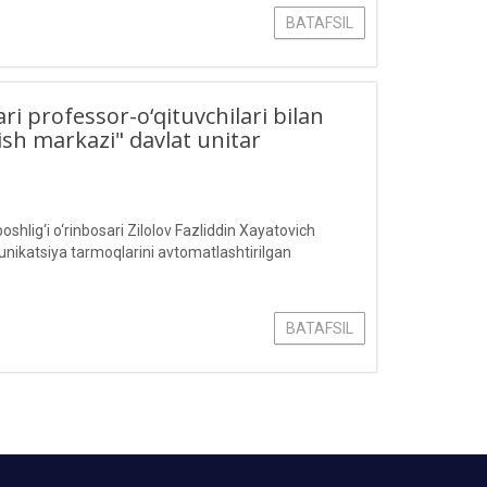
BATAFSIL
ri professor-o‘qituvchilari bilan
sh markazi" davlat unitar
hlig‘i o‘rinbosari Zilolov Fazliddin Xayatovich
atsiya tarmoqlarini avtomatlashtirilgan
BATAFSIL