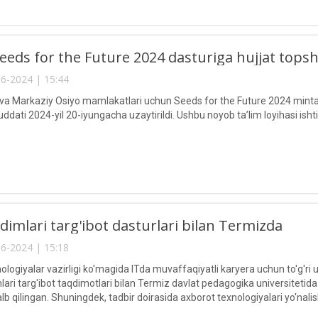
eds for the Future 2024 dasturiga hujjat topshi
6-2024 | 15:44
va Markaziy Osiyo mamlakatlari uchun Seeds for the Future 2024 mintaq
ddati 2024-yil 20-iyungacha uzaytirildi. Ushbu noyob taʼlim loyihasi ishti
imlari targ'ibot dasturlari bilan Termizda
6-2024 | 15:18
ologiyalar vazirligi ko'magida ITda muvaffaqiyatli karyera uchun to'g'r
ari targ'ibot taqdimotlari bilan Termiz davlat pedagogika universitetida 
jalb qilingan. Shuningdek, tadbir doirasida axborot texnologiyalari yo'nali
tilgan.