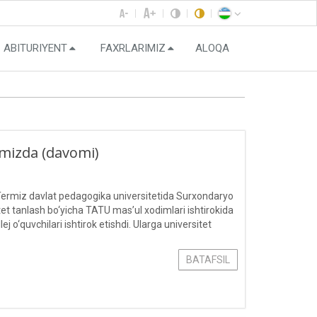
ABITURIYENT
FAXRLARIMIZ
ALOQA
rmizda (davomi)
a Termiz davlat pedagogika universitetida Surxondaryo
itet tanlash bo‘yicha TATU mas’ul xodimlari ishtirokida
j o‘quvchilari ishtirok etishdi. Ularga universitet
ildi. Ishtirokchilarga tarqatma materiallar tarqatildi.
BATAFSIL