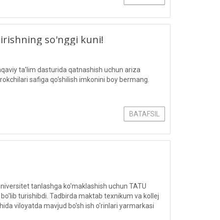
rishning so'nggi kuni!
aviy taʼlim dasturida qatnashish uchun ariza
rokchilari safiga qo‘shilish imkonini boy bermang.
BATAFSIL
i universitet tanlashga ko'maklashish uchun TATU
bo'lib turishibdi. Tadbirda maktab texnikum va kollej
shida viloyatda mavjud bo'sh ish o'rinlari yarmarkasi