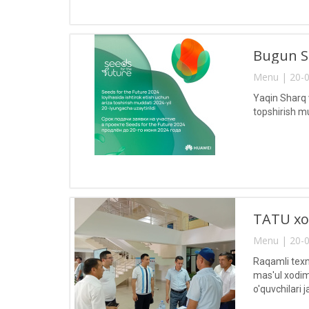
Bugun Se
Menu | 20-0
Yaqin Sharq 
topshirish mu
TATU xod
Menu | 20-0
Raqamli texn
mas'ul xodiml
o'quvchilari 
ham tashkil e