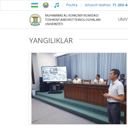
Pochta
Ishonch telefoni:
71-203-4
MUHAMMAD AL-XORAZMIY NOMIDAGI
UNIV
TOSHKENT AXBOROT TEXNOLOGIYALARI
UNIVERSITETI
YANGILIKLAR