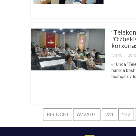
“Telekom
"O‘zbeki
korxonas
Menu | 20-0
✅ Unda “Tele
hamda bosh 
boshqaruv ti
BIRINCHI
AVVALGI
231
232