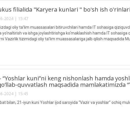
s filialida "Karyera kunlari " boʻsh ish oʻrinlari
6-2024 | 15:47
zdagi oliy ta’lim muassasalari bitiruvchilari hamda IT sohasiga qiziquvc
a yo‘naltirish va ishga joylashtirishga ko‘maklashish hamda IT sohasiga qi
arni Vazirlik tizimidagi oliy ta’lim muassasalariga jalb qilish maqsad
ri universiteti Nukus filialida “Karyera kunlari” boʻsh ish oʻrinlari mehna
– “Yoshlar kuni”ni keng nishonlash hamda yoshl
o‘llab-quvvatlash maqsadida mamlakatimizda “Yo
6-2024 | 15:45
 bilan, 21-iyun kuni Yoshlar ijod saroyida “Vazir va yoshlar” ochiq muloq