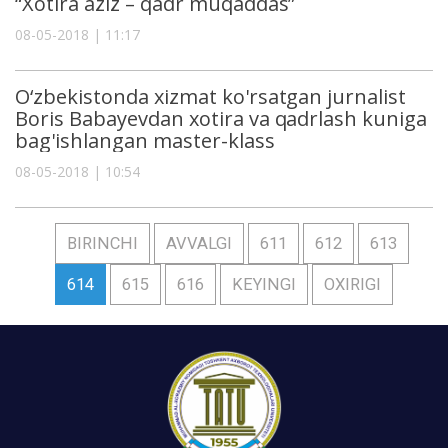
“Xotira aziz – qadr muqaddas”
08-05-2018 | 11:17
O‘zbekistonda xizmat ko'rsatgan jurnalist
Boris Babayevdan xotira va qadrlash kuniga
bag'ishlangan master-klass
08-05-2018 | 10:54
BIRINCHI
AVVALGI
611
612
613
614
615
616
KEYINGI
OXIRIGI