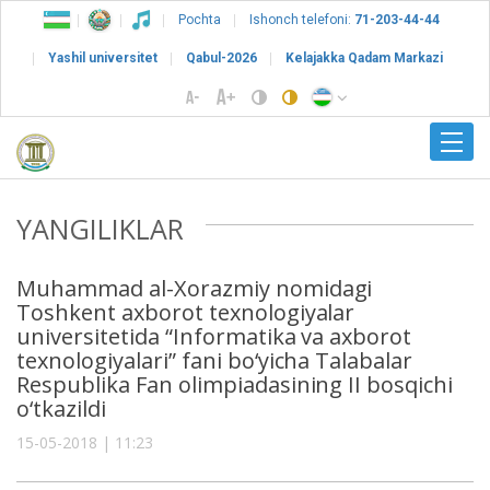
Pochta
Ishonch telefoni:
71-203-44-44
Yashil universitet
Qabul-2026
Kelajakka Qadam Markazi
YANGILIKLAR
Muhammad al-Xorazmiy nomidagi
Toshkent axborot texnologiyalar
universitetida “Informatika va axborot
texnologiyalari” fani bo‘yicha Talabalar
Respublika Fan olimpiadasining II bosqichi
o‘tkazildi
15-05-2018 | 11:23