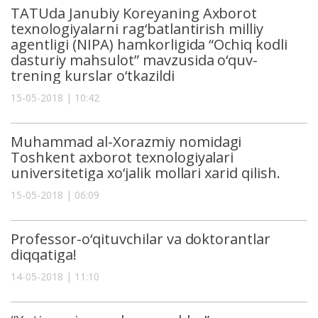
TATUda Janubiy Koreyaning Axborot
texnologiyalarni rag‘batlantirish milliy
agentligi (NIPA) hamkorligida “Ochiq kodli
dasturiy mahsulot” mavzusida o‘quv-
trening kurslar o‘tkazildi
15-05-2018 | 10:42
Muhammad al-Xorazmiy nomidagi
Toshkent axborot texnologiyalari
universitetiga xo‘jalik mollari xarid qilish.
15-05-2018 | 06:09
Professor-o‘qituvchilar va doktorantlar
diqqatiga!
14-05-2018 | 11:10