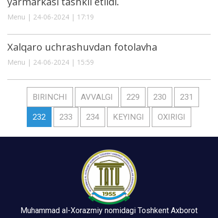
yarmarkasi tashkil etildi.
Menu | 24-06-2024 | 17:19
Xalqaro uchrashuvdan fotolavha
Menu | 24-06-2024 | 15:59
BIRINCHI
AVVALGI
229
230
231
232
233
234
KEYINGI
OXIRIGI
Muhammad al-Xorazmiy nomidagi Toshkent Axborot