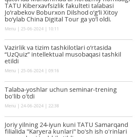
TATU Kiberxavfsizlik fakulteti talabasi
Jo‘rabekov Boburxon Dilshod o‘g‘li Xitoy
bo‘ylab China Digital Tour ga yo‘l oldi.
Menu | 25-06-2024 | 10:11
Vazirlik va tizim tashkilotlari o‘rtasida
“UzQuiz” intellektual musobaqasi tashkil
etildi
Menu | 25-06-2024 | 09:16
Talaba-yoshlar uchun seminar-trening
boʻlib oʻtdi
Menu | 24-06-2024 | 22:38
Joriy yilning 24-iyun kuni TATU Samarqand
filialida "Karyera kunlari" boʻsh ish oʻrinlari