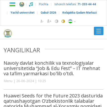
Pochta
Ishonch telefoni:
71-203-44-44
Yashil universitet
Qabul-2026
Kelajakka Qadam Markazi
YANGILIKLAR
Navoiy davlat konchilik va texnologiyalar
universitetida “Job & Edu Fest” – IT mehnat
va ta’lim yarmarkasi bo'lib o'tdi.
Menu | 26-06-2024 | 10:25
Huawei Seeds for the Future 2023 dasturida
qatnashayotgan O‘zbekistonlik talabalar
qatorida Muhammad al-Xorazmiy nomidagi