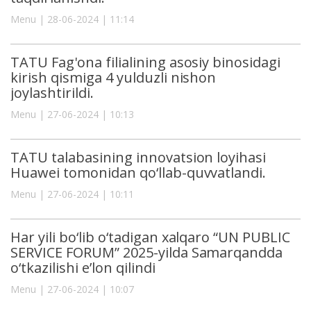
Menu | 28-06-2024 | 11:14
TATU Fag'ona filialining asosiy binosidagi
kirish qismiga 4 yulduzli nishon
joylashtirildi.
Menu | 27-06-2024 | 10:13
TATU talabasining innovatsion loyihasi
Huawei tomonidan qo‘llab-quvvatlandi.
Menu | 27-06-2024 | 10:11
Har yili bo‘lib o‘tadigan xalqaro “UN PUBLIC
SERVICE FORUM” 2025-yilda Samarqandda
o‘tkazilishi e’lon qilindi
Menu | 27-06-2024 | 10:07