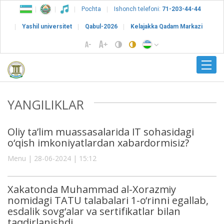
Pochta
Ishonch telefoni:
71-203-44-44
Yashil universitet
Qabul-2026
Kelajakka Qadam Markazi
YANGILIKLAR
Oliy ta’lim muassasalarida IT sohasidagi
o‘qish imkoniyatlardan xabardormisiz?
Menu | 28-06-2024 | 15:12
Xakatonda Muhammad al-Xorazmiy
nomidagi TATU talabalari 1-o‘rinni egallab,
esdalik sovg‘alar va sertifikatlar bilan
taqdirlanishdi.