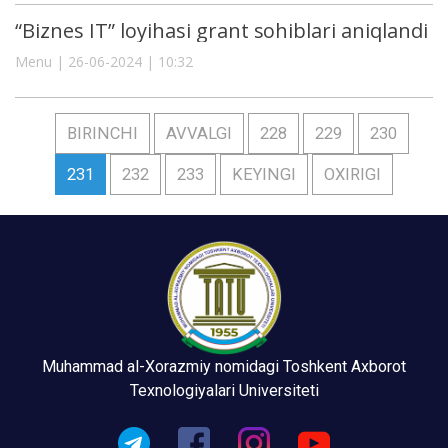
“Biznes IT” loyihasi grant sohiblari aniqlandi
Menu | 26-06-2024 | 10:32
BIRINCHI
AVVALGI
228
229
230
231
232
233
KEYINGI
OXIRIGI
Muhammad al-Xorazmiy nomidagi Toshkent Axborot
Texnologiyalari Universiteti