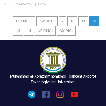
Menu | 23-06-2026 | 18:24
BIRINCHI
AVVALGI
9
10
11
12
13
14
KEYINGI
OXIRIGI
Muhammad al-Xorazmiy nomidagi Toshkent Axborot
Texnologiyalari Universiteti