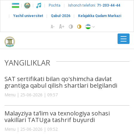
Pochta
Ishonch telefoni:
71-203-44-44
Yashil universitet
Qabul-2026
Kelajakka Qadam Markazi
YANGILIKLAR
SAT sertifikati bilan qoʻshimcha davlat
grantiga qabul qilish shartlari belgilandi
Menu | 25-06-2026 | 09:57
Malayziya ta’lim va texnologiya sohasi
vakillari TATUga tashrif buyurdi
Menu | 25-06-2026 | 09:52