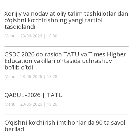
Xorijiy va nodavlat oliy ta’lim tashkilotlaridan
o‘qishni ko‘chirishning yangi tartibi
tasdiqlandi
Menu | 23-06-2026 | 18:30
GSDC 2026 doirasida TATU va Times Higher
Education vakillari o‘rtasida uchrashuv
bo‘lib o‘tdi
Menu | 23-06-2026 | 18:28
QABUL–2026 | TATU
Menu | 23-06-2026 | 18:26
O‘qishni ko‘chirish imtihonlarida 90 ta savol
beriladi