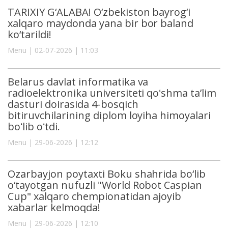
TARIXIY G‘ALABA! O‘zbekiston bayrog‘i
xalqaro maydonda yana bir bor baland
ko‘tarildi!
Menu | 02-07-2026 | 11:03
Belarus davlat informatika va
radioelektronika universiteti qoʻshma ta’lim
dasturi doirasida 4-bosqich
bitiruvchilarining diplom loyiha himoyalari
boʻlib oʻtdi.
Menu | 29-06-2026 | 12:12
Ozarbayjon poytaxti Boku shahrida bo‘lib
o‘tayotgan nufuzli "World Robot Caspian
Cup" xalqaro chempionatidan ajoyib
xabarlar kelmoqda!
Menu | 29-06-2026 | 12:10