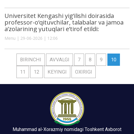
Universitet Kengashi yig‘ilishi doirasida
professor-o‘qituvchilar, talabalar va jamoa
a’zolarining yutuqlari e’tirof etildi:
Menu | 29-06-2026 | 12:06
BIRINCHI
AVVALGI
7
8
9
10
11
12
KEYINGI
OXIRIGI
Muhammad al-Xorazmiy nomidagi Toshkent Axborot