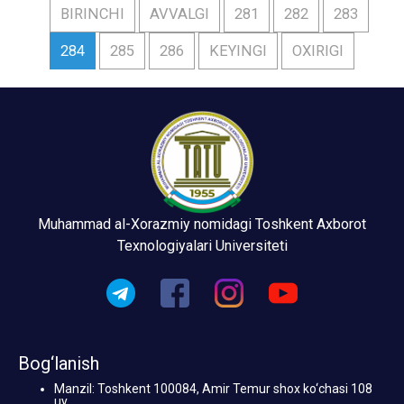
BIRINCHI
AVVALGI
281
282
283
284
285
286
KEYINGI
OXIRIGI
Muhammad al-Xorazmiy nomidagi Toshkent Axborot
Texnologiyalari Universiteti
Bog‘lanish
Manzil: Toshkent 100084, Amir Temur shox ko‘chasi 108
uy