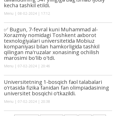
kecha tashkil etildi.
Menu | 08-02-2024 | 17:12
✅ Bugun, 7-fevral kuni Muhammad al-
Xorazmiy nomidagi Toshkent axborot
texnologiyalari universitetida Mobiuz
kompaniyasi bilan hamkorligida tashkil
qilingan ma'ruzalar xonasining ochilish
marosimi bo'lib o'tdi.
Menu | 07-02-2024 | 20:46
Universitetning 1-bosqich faol talabalari
o‘rtasida fizika fanidan fan olimpiadasining
universitet bosqichi o‘tkazildi.
Menu | 07-02-2024 | 20:38