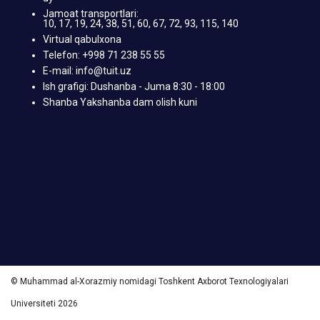
Jamoat transportlari:
10, 17, 19, 24, 38, 51, 60, 67, 72, 93, 115, 140
Virtual qabulxona
Telefon: +998 71 238 55 55
E-mail: info@tuit.uz
Ish grafigi: Dushanba - Juma 8:30 - 18:00
Shanba Yakshanba dam olish kuni
© Muhammad al-Xorazmiy nomidagi Toshkent Axborot Texnologiyalari
Universiteti 2026