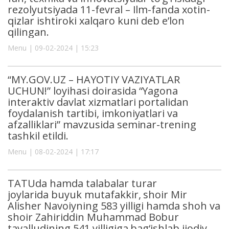
rezolyutsiyada 11-fevral – Ilm-fanda xotin-
qizlar ishtiroki xalqaro kuni deb e’lon
qilingan.
Menu | 09-02-2024 | 15:23
“MY.GOV.UZ – HAYOTIY VAZIYATLAR
UCHUN!” loyihasi doirasida “Yagona
interaktiv davlat xizmatlari portalidan
foydalanish tartibi, imkoniyatlari va
afzalliklari” mavzusida seminar-trening
tashkil etildi.
Menu | 08-02-2024 | 17:17
TATUda hamda talabalar turar
joylarida buyuk mutafakkir, shoir Mir
Alisher Navoiyning 583 yilligi hamda shoh va
shoir Zahiriddin Muhammad Bobur
tavalludining 541 yilligiga bag‘ishlab ijodiy