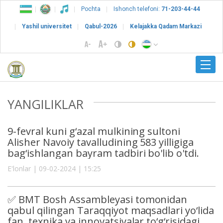
Pochta
Ishonch telefoni:
71-203-44-44
Yashil universitet
Qabul-2026
Kelajakka Qadam Markazi
YANGILIKLAR
9-fevral kuni g‘azal mulkining sultoni
Alisher Navoiy tavalludining 583 yilligiga
bag‘ishlangan bayram tadbiri bo'lib o'tdi.
E'lonlar | 09-02-2024 | 15:25
✅ BMT Bosh Assambleyasi tomonidan
qabul qilingan Taraqqiyot maqsadlari yo‘lida
fan, texnika va innovatsiyalar to‘g‘risidagi