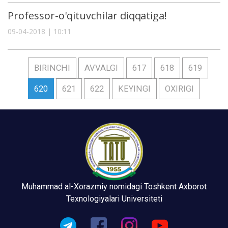
Professor-o'qituvchilar diqqatiga!
09-04-2018 | 10:11
BIRINCHI
AVVALGI
617
618
619
620
621
622
KEYINGI
OXIRIGI
Muhammad al-Xorazmiy nomidagi Toshkent Axborot
Texnologiyalari Universiteti