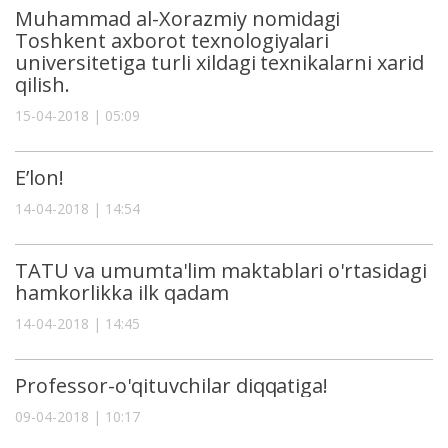
Muhammad al-Xorazmiy nomidagi
Toshkent axborot texnologiyalari
universitetiga turli xildagi texnikalarni xarid
qilish.
15-04-2018 | 05:09
E’lon!
14-04-2018 | 14:54
TATU va umumta'lim maktablari o'rtasidagi
hamkorlikka ilk qadam
14-04-2018 | 14:45
Professor-o'qituvchilar diqqatiga!
09-04-2018 | 10:17