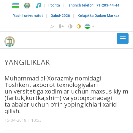
Pochta
Ishonch telefoni:
71-203-44-44
Yashil universitet
Qabul-2026
Kelajakka Qadam Markazi
YANGILIKLAR
Muhammad al-Xorazmiy nomidagi
Toshkent axborot texnologiyalari
universitetiga xodimlar uchun maxsus kiyim
(fartuk,kurtka,shim) va yotoqxonadagi
talabalar uchun o‘rin yoping‘ichlari xarid
qilish.
15-04-2018 | 10:53